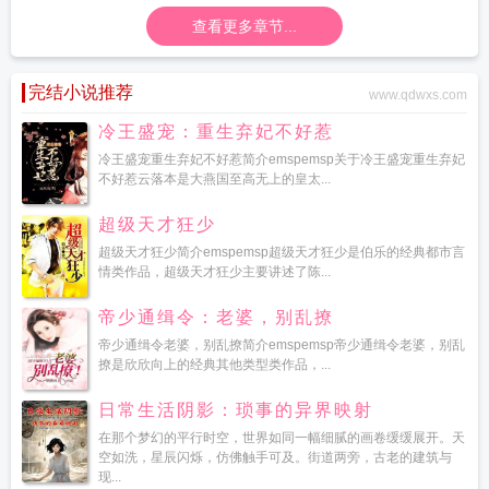
查看更多章节...
完结小说推荐
www.qdwxs.com
冷王盛宠：重生弃妃不好惹
冷王盛宠重生弃妃不好惹简介emspemsp关于冷王盛宠重生弃妃
不好惹云落本是大燕国至高无上的皇太...
超级天才狂少
超级天才狂少简介emspemsp超级天才狂少是伯乐的经典都市言
情类作品，超级天才狂少主要讲述了陈...
帝少通缉令：老婆，别乱撩
帝少通缉令老婆，别乱撩简介emspemsp帝少通缉令老婆，别乱
撩是欣欣向上的经典其他类型类作品，...
日常生活阴影：琐事的异界映射
在那个梦幻的平行时空，世界如同一幅细腻的画卷缓缓展开。天
空如洗，星辰闪烁，仿佛触手可及。街道两旁，古老的建筑与
现...