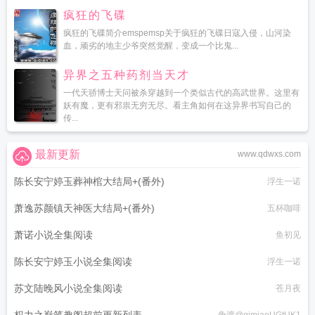
疯狂的飞碟
疯狂的飞碟简介emspemsp关于疯狂的飞碟日寇入侵，山河染
血，顽劣的地主少爷突然觉醒，变成一个比鬼...
异界之五种药剂当天才
一代天骄博士天问被杀穿越到一个类似古代的高武世界。这里有
妖有魔，更有邪祟无穷无尽。看主角如何在这异界书写自己的
传...
最新更新
www.qdwxs.com
陈长安宁婷玉葬神棺大结局+(番外)
浮生一诺
萧逸苏颜镇天神医大结局+(番外)
五杯咖啡
萧诺小说全集阅读
鱼初见
陈长安宁婷玉小说全集阅读
浮生一诺
苏文陆晚风小说全集阅读
苍月夜