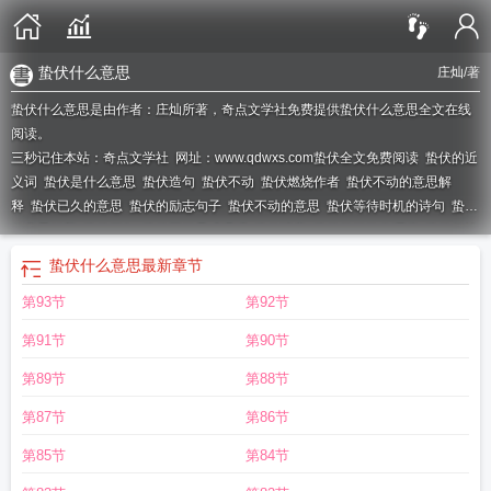
蛰伏什么意思
庄灿
/著
蛰伏什么意思是由作者：庄灿所著，奇点文学社免费提供蛰伏什么意思全文在线
阅读。
三秒记住本站：奇点文学社 网址：www.qdwxs.com
蛰伏全文免费阅读
蛰伏的近
义词
蛰伏是什么意思
蛰伏造句
蛰伏不动
蛰伏燃烧作者
蛰伏不动的意思解
释
蛰伏已久的意思
蛰伏的励志句子
蛰伏不动的意思
蛰伏等待时机的诗句
蛰伏
的意思解释
蛰伏三年
蛰伏不动是成语吗
蛰的读音
蛰伏的动物有哪些
蛰伏的诗
句
蛰伏和潜伏的区别
蛰伏一冬什么意思
蛰伏待机
蛰伏图片
蛰伏期怎么读
蛰
蛰伏什么意思
最新章节
伏 燃烧
蛰伏三年 一朝涅槃
蛰伏的拼音
蛰伏的拼音是什么意思
蛰伏电视剧全集
第93节
第92节
40集剧情
蛰伏的反义词
蛰伏待发
蛰伏啥意思
蛰伏与潜伏的区别
蛰伏的成
语
蛰伏的意思
蛰伏不动什么意思
蛰伏燃烧笔趣阁
蛰伏电视剧
蛰伏状态是什么
第91节
第90节
意思
蛰伏比喻人是什么意思
蛰伏by燃烧1V2民国穿越
蛰伏蓄势什么意思
蛰伏
什么什么四字成语
蛰伏还是蜇伏
蛰伏 旧月安好
蛰伏不动的拼音
蛰伏比喻人意
第89节
第88节
味什么
蛰伏什么四字词语
蛰伏后爆发的诗句
蛰伏期
蛰伏什么意思
蛰伏不动的
第87节
第86节
伏是什么意思
蛰伏1v2燃烧
蛰伏怎么读
蛰伏多年
蛰伏已久的拼音
蛰伏待机是
什么意思
蛰伏已久
蛰伏1v2燃烧民国
蛰伏庄灿
蛰伏不动意思
蛰伏什么
蛰伏是
第85节
第84节
什么节气
蛰伏待发的意思
蛰伏反义词
蛰伏燃烧
蛰伏成语有哪些
蛰伏的图