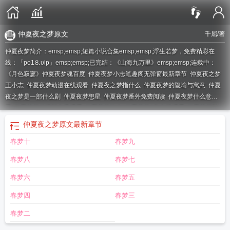
仲夏夜之梦原文
千屈
/著
仲夏夜梦简介：emsp;emsp;短篇小说合集emsp;emsp;浮生若梦，免费精彩在
线：「po1⒏υip」emsp;emsp;已完结：《山海九万里》emsp;emsp;连载中：
《月色寂寥》
仲夏夜梦魂百度
仲夏夜梦小志笔趣阁无弹窗最新章节
仲夏夜之梦
王小志
仲夏夜梦动漫在线观看
仲夏夜之梦指什么
仲夏夜梦的隐喻与寓意
仲夏
夜之梦是一部什么剧
仲夏夜梦想星
仲夏夜梦番外免费阅读
仲夏夜梦什么意
思
仲夏夜梦动漫版免费观看
仲夏夜梦故人
仲夏夜梦4集在线观看
仲夏夜梦惊
魂
仲夏夜之梦
仲夏夜的梦意思
仲夏夜梦表达了什么情感
回首徒可叹
仲夏夜梦
仲夏夜之梦原文
最新章节
蝶
觉时空茫然
仲夏夜梦魇
仲夏夜梦境
仲夏夜之梦原文
仲夏夜之梦代表什么意
春梦十
春梦九
思
仲夏夜之梦是什么故事
仲夏夜梦小志免费阅读全文
仲夏夜梦是什么意思
仲
夏夜之梦代表什么
仲夏夜梦全文免费无弹窗阅读
仲夏夜梦歌曲
仲夏夜梦全
春梦八
春梦七
文
仲夏夜梦降临
仲夏夜之梦致你
缱绻不知晚
仲夏夜梦全文阅读
仲夏夜梦
酣
仲夏夜梦王志
仲夏夜梦人物名字英文版
仲夏夜梦想家微博
仲夏夜梦南柯
春梦六
春梦五
春梦四
春梦三
春梦二