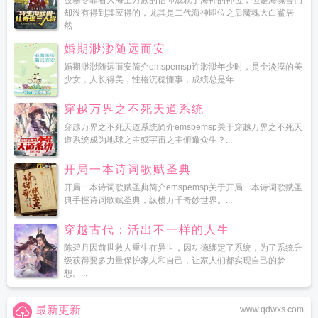
波塞冬靠着大海上万族的信仰成就了海神的神位，但是海魂兽们
却没有得到其应得的，尤其是二代海神即位之后魔魂大白鲨居
然...
婚期渺渺随远而安
婚期渺渺随远而安简介emspemsp许渺渺年少时，是个淡漠的美
少女，人长得美，性格沉稳懂事，成绩总是年...
穿越万界之不死天道系统
穿越万界之不死天道系统简介emspemsp关于穿越万界之不死天
道系统成为地球之主或宇宙之主俯瞰众生？...
开局一本诗词歌赋圣典
开局一本诗词歌赋圣典简介emspemsp关于开局一本诗词歌赋圣
典手握诗词歌赋圣典，纵横万千奇妙世界。...
穿越古代：活出不一样的人生
陈碧月因前世救人重生在异世，因功德绑定了系统，为了系统升
级获得要多力量保护家人和自己，让家人们都实现自己的梦
想。...
最新更新
www.qdwxs.com