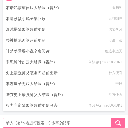
萧诺鸿蒙霸体诀大结局+(番外)
鱼初见
萧逸苏颜小说全集阅读
五杯咖啡
混沌塔笔趣阁超前更新
惊蛰落月
葬神棺笔趣阁超前更新
浮生一诺
叶楚姜君瑶小说全集阅读
红透半边天
宋思铭叶如云大结局+(番外)
争渡@qimiaoUGtUK1
史上最强师父笔趣阁超前更新
炒方便面
李湛世子无双大结局+(番外)
宁峥
陆玄史上最强师父大结局+(番外)
炒方便面
权力之巅笔趣阁超前更新列表
争渡@qimiaoUGtUK1