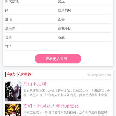
四大禁地
栾玉
须
自杀情绪
通话
圣兽
唐崇渊
战龙小队
集合
备战
芥卡
查看更多章节...
完结小说推荐
www.qdwxs.com
江山不足聘
姜云钦穿越而来，从替师从军开始，到指染山河，剑指昏君，拥
有了半壁江山。让所有人始料未及的是，她竟然选择扶小皇帝...
玄幻：开局从大树开始进化
苏牧重生成了一颗灵气复苏时代的槐树，这个时代强者横空绝