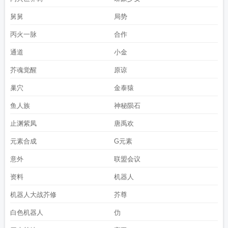
舅舅
局势
丙火一脉
合作
通道
小金
芥魂觉醒
原谅
巢穴
金泰猿
鱼人族
神秘陨石
止渊紫凤
唐禹欢
元素合成
G元素
意外
联盟会议
资料
机器人
机器人大战芥修
芥尊
白色机器人
仂