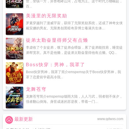
世，坐镇一方，异兽咆哮山河，占地为王。这个时代万物崛起，
百...
美漫里的无限奖励
罗素穿越到了漫威宇宙，获得了无限奖励系统，还成了神奇女侠
戴安娜的男友。无限奥创黑暗奇异博士毒液共生体...
徒弟太勤奋显得师父有点懒
李虚收了个女徒弟，饿了徒弟会喂饭，累了徒弟能捏肩，睡觉徒
弟帮宽衣。真不是他懒，是徒弟太勤奋显得他有点懒。QQ...
Boss快穿：男神，我罩了
Boss快穿男神，我罩了简介emspemsp关于Boss快穿男神，我
罩了恋爱前学霸高冷我...
龙舞苍穹
龙舞苍穹简介emspemsp烟雨大陆，人人习武，弱者朝不保夕，
强者翻山倒海。身世成迷的苏逆夜，带着一门...
最新更新
www.qdwxs.com