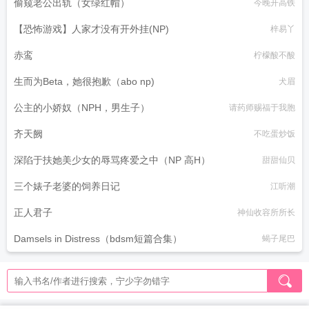
偷窥老公出轨（女绿红帽）
今晚开高铁
【恐怖游戏】人家才没有开外挂(NP)
梓易丫
赤鸾
柠檬酸不酸
生而为Beta，她很抱歉（abo np)
犬眉
公主的小娇奴（NPH，男生子）
请药师赐福于我胞
齐天阙
不吃蛋炒饭
深陷于扶她美少女的辱骂疼爱之中（NP 高H）
甜甜仙贝
三个婊子老婆的饲养日记
江听潮
正人君子
神仙收容所所长
Damsels in Distress（bdsm短篇合集）
蝎子尾巴