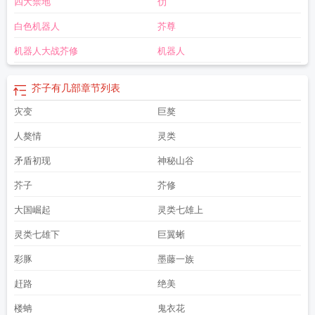
四大禁地
仂
白色机器人
芥尊
机器人大战芥修
机器人
芥子有几部
章节列表
灾变
巨獒
人獒情
灵类
矛盾初现
神秘山谷
芥子
芥修
大国崛起
灵类七雄上
灵类七雄下
巨翼蜥
彩豚
墨藤一族
赶路
绝美
楼蚺
鬼衣花