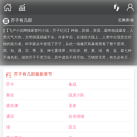
芥子有几部
忆释界
/著
[[【飞卢小说网独家签约小说：芥子纪元】种族…阶级…资源…最终核战爆发，人
类元气大伤，文明倒退残破不全。许多年后，在须弥大陆上，人类中出现意念控
物的能力者。科学家从中发现了芥子，从此一场修芥风暴便席卷了整个星球。
闻、知、通、宗、尊、圣、神七重境界，对应赤、橙、黄、绿、青、蓝、紫七种
芥魂色彩。须弥芥子千变万化，其中虚实不得尽知。万物皆无常，有生必有灭。
科技尚未衰弱，芥修却已崛起。飞卢小说网提醒您：本小说及人物纯属虚构，如
有雷同，纯属巧合，切勿模仿。]如果您喜欢芥子纪元，别忘记分享给朋友.
芥子第
芥子有几部
最新章节
二部
芥子元画传
芥子园是什么书
芥子园全集
芥子园在哪
芥子科技
芥子记为
芥卡
备战
什么是四煞
芥子bim
芥子有几本
芥子是真实故事吗
芥子记能买吗
芥子记是不
是正品
芥子园是个人吗
芥子原画
芥子园什么意思
芥子园百度百科
芥子v组
集合
战龙小队
织
芥子纪念
芥子2百度百科
芥子纪元之芥法学院
芥子元的山水画
芥子园是
啥
芥子有几部
芥子记店主黑历史
芥子园的芥子是什么
芥子境界
芥子记黑历
唐崇渊
圣兽
史
通话
自杀情绪
须
栾玉