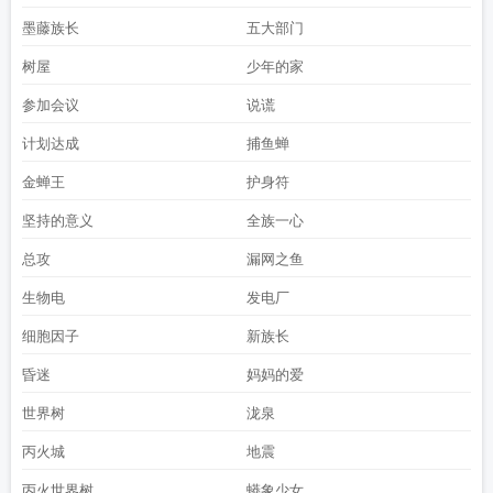
墨藤族长
五大部门
树屋
少年的家
参加会议
说谎
计划达成
捕鱼蝉
金蝉王
护身符
坚持的意义
全族一心
总攻
漏网之鱼
生物电
发电厂
细胞因子
新族长
昏迷
妈妈的爱
世界树
泷泉
丙火城
地震
丙火世界树
蟒象少女