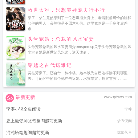
救世太难，只想养娃宠夫行不行
穿了，朵兰竟然穿到了一位恶毒渣女身上。看着眼前可怜的娃和
悲催的男人，朵兰很是不愿意相信。这里竟然是一千多年后差
点...
头号宠婚：总裁的风水宝妻
头号宠婚总裁的风水宝妻简介emspemsp关于头号宠婚总裁的风
水宝妻她是新世纪风水师，逆天改命，...
穿越之古代逃难记
吴桂芳穿了。还自带一栋小楼。她本以为自己这样惨不到哪里
去。可记忆中的那个她在告诉她，水灾旱灾，蝗灾雪灾，…...
最新更新
www.qdwxs.com
李湛小说全集阅读
宁峥
史上最强师父笔趣阁超前更新
炒方便面
混沌塔笔趣阁超前更新
惊蛰落月