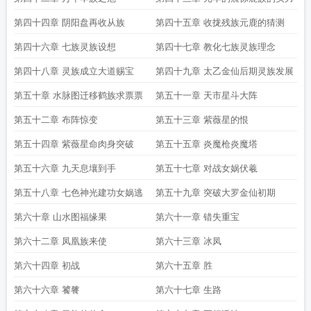
第四十四章 阴阳盘再收从族
第四十五章 收拢残族元鹿的猜测
第四十六章 七族灵族设想
第四十七章 教化七族灵族理念
第四十八章 灵族成立大道赐宝
第四十九章 太乙金仙后期灵族发展
第五十章 水脉图迁移鹤族求票票
第五十一章 天市星斗大阵
第五十二章 布阵惊变
第五十三章 紫薇星的恨
第五十四章 紫薇星命肉身突破
第五十五章 炎魔枪炎魔塔
第五十六章 九天息壤到手
第五十七章 对战女娲伏羲
第五十八章 七色神光建功女娲逃
第五十九章 突破大罗金仙初期
第六十章 山水图福缘果
第六十一章 错失重宝
第六十二章 凤凰族来使
第六十三章 冰凤
第六十四章 初战
第六十五章 胜
第六十六章 饕餮
第六十七章 生路