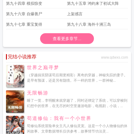
第九十四章 模拟惊变
第九十五章 鸿钧来了初试大阵
第九十六章 自爆善尸
上架感言
第九十七章 重宝复得
第九十八章 海外十洲三岛
查看更多章节...
完结小说推荐
www.qdwxs.com
世界之巅寻梦
（穿越搞笑阴谋苟后期更精彩）离奇的穿越，神秘失踪的妻子。
是早有预谋，还是另有隐情。不一样的世界，一群神秘...
无限畅游
睡了一觉，李明醒来就穿越了，同时还绑定了系统，可以穿梭到
幻想中的世界，在无尽的时空里遨游电影，电视剧，小说，...
苟道修仙：我有一个小世界
苟修仙系统冒险单女主凡人修仙灵宠。这是一个小人物修仙的休
闲故事。文章数据增长仅供参考，故事情节功法灵...