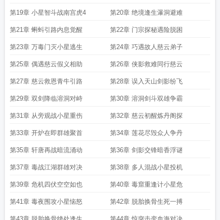
第19章 小星智斗战南宫虎4
第20章 绝境逢生瀑洞避难
第21章 蝌蚪引路内息觉醒
第22章 门宗探秘遇险脱困
第23章 万毒门灭小星逃生
第24章 巧遇故人慈云弟子
第25章 偶遇慈云假义相助
第26章 侠影救难同行慈云
第27章 慈云救恩青牛引路
第28章 误入天山剑影纷飞
第29章 双剑降临溶洞对峙
第30章 溶洞剑斗双雄争霸
第31章 从旁观战小星重伤
第32章 慈云初醒炼丹阁探
第33章 开炉在即群雄聚首
第34章 莲花尽毁众人争丹
第35章 轩唐再战暗流涌动
第36章 剑影交锋暗香浮谜
第37章 毒战江湖群雄对决
第38章 多人混战小星投机
第39章 危机四伏空空如也
第40章 毒窟重逢计小星危
第41章 毒夜围攻小星恼怒
第42章 脱胎换骨生死一搏
第43章 脱胎换骨绝处逢生
第44章 惊突击变血海对决