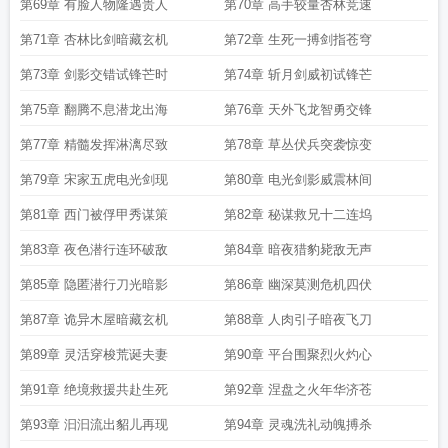
第69章 有脸人物隆遇贵人
第70章 高手较量杏林竞速
第71章 杏林比剑暗藏玄机
第72章 生死一搏剑指苍穹
第73章 剑影交错试锋芒时
第74章 斩月剑威初试锋芒
第75章 翻腾不息潜龙出海
第76章 天外飞龙智勇交锋
第77章 精髓发挥淋漓尽致
第78章 草丛伏兵突袭惊变
第79章 宋家五虎电光剑现
第80章 电光剑影威震林间
第81章 西门被俘甲秀谋策
第82章 秘谋救兄十二连坞
第83章 夜色潜行连环破敌
第84章 暗夜猎豹毙敌无声
第85章 隐匿潜行刀光暗影
第86章 幽深莫测危机四伏
第87章 诡异木屋暗藏玄机
第88章 人肉引子暗夜飞刀
第89章 灵活穿梭荒诞夫妻
第90章 平台围聚烈火灼心
第91章 绝境救援共赴生死
第92章 涅盘之火年华济苍
第93章 汩汩流出貂儿再现
第94章 灵魂洗礼动魄搏杀