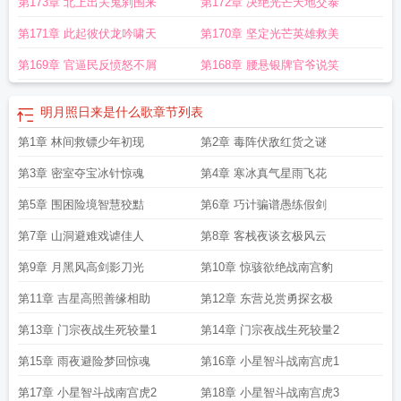
第173章 北上出关鬼刹围来
第172章 决绝光芒天地交泰
第171章 此起彼伏龙吟啸天
第170章 坚定光芒英雄救美
第169章 官逼民反愤怒不屑
第168章 腰悬银牌官爷说笑
明月照日来是什么歌
章节列表
第1章 林间救镖少年初现
第2章 毒阵伏敌红货之谜
第3章 密室夺宝冰针惊魂
第4章 寒冰真气星雨飞花
第5章 围困险境智慧狡黠
第6章 巧计骗谱愚练假剑
第7章 山洞避难戏谑佳人
第8章 客栈夜谈玄极风云
第9章 月黑风高剑影刀光
第10章 惊骇欲绝战南宫豹
第11章 吉星高照善缘相助
第12章 东营兑赏勇探玄极
第13章 门宗夜战生死较量1
第14章 门宗夜战生死较量2
第15章 雨夜避险梦回惊魂
第16章 小星智斗战南宫虎1
第17章 小星智斗战南宫虎2
第18章 小星智斗战南宫虎3