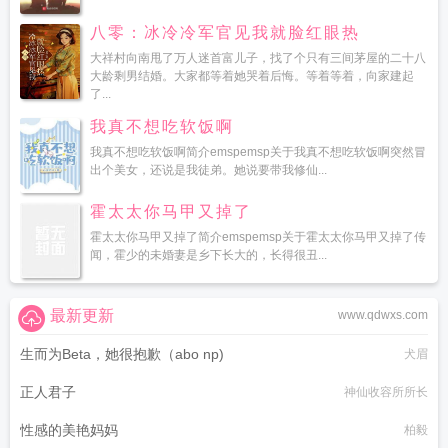
八零：冰冷冷军官见我就脸红眼热
大祥村向南甩了万人迷首富儿子，找了个只有三间茅屋的二十八
大龄剩男结婚。大家都等着她哭着后悔。等着等着，向家建起
了...
我真不想吃软饭啊
我真不想吃软饭啊简介emspemsp关于我真不想吃软饭啊突然冒
出个美女，还说是我徒弟。她说要带我修仙...
霍太太你马甲又掉了
霍太太你马甲又掉了简介emspemsp关于霍太太你马甲又掉了传
闻，霍少的未婚妻是乡下长大的，长得很丑...
最新更新
www.qdwxs.com
生而为Beta，她很抱歉（abo np)
犬眉
正人君子
神仙收容所所长
性感的美艳妈妈
柏毅