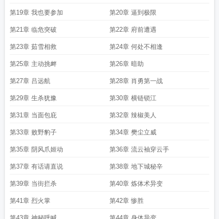
第19章 我也要参加
第20章 逼到极限
第21章 临危突破
第22章 府前遭遇
第23章 茹雪相救
第24章 何处不相逢
第25章 主动挑衅
第26章 暗助
第27章 吕远航
第28章 肖勇第一战
第29章 生杀犹豫
第30章 横链锁江
第31章 当面包庇
第32章 辣椒美人
第33章 败野豹子
第34章 樊尘立威
第35章 阴风爪姬动
第36章 流云袖穿云手
第37章 有话请直说
第38章 地下城秘辛
第39章 当街拦杀
第40章 炼体术异变
第41章 烈火掌
第42章 惨胜
第43章 神秘呼喊
第44章 身体异变