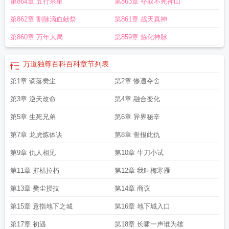
第864章 五行杀星
第863章 夺取不死神山
主
万道独尊阳辰
万道独尊花若雪复活了吗
万道独尊在线观看
万道独尊TXT全
本
万道独尊女主角有几个
万道独尊境界
万道独尊 御剑乘风去
万道独尊主角的
第862章 割脉滴血献祭
第861章 战天真神
母亲是谁
万道独尊TXT
万道独尊雪儿是女主吗
万道独尊动漫免费观看全集高
清
万道独尊有几个女主角
万道独尊人物介绍
万道独尊txt
万道独尊剑无双
万道
第860章 万年大局
第859章 炼化神脉
独尊短剧免费观看
万道独尊全文阅读免费
万道独尊等级划分
万道独尊免费观
看
万道独尊林枫有几个妻子
万道独尊几个女主
万道独尊笔趣阁无弹窗
万道独
万道独尊百科百科
章节列表
尊上官
万道独尊等级境界
万道独尊电视剧免费观看第一集
万道独尊阳裕
万道
独尊完整版免费观看
第1章 谪落樊尘
顶点万道独尊
万道独尊完整版
第2章 惨遭夺舍
万道独尊魂圣TXT
万道独
尊全文免费
八荒剑神
万道独尊全集
万道独尊主角介绍
万道独尊2全文免费阅
第3章 逆天改命
第4章 融合变化
读
万道独尊在线观看免费版高清
万道独尊TXT百度
第5章 生死兄弟
第6章 异界秘辛
第7章 龙虎炼体诀
第8章 誓报此仇
第9章 仇人相见
第10章 牛刀小试
第11章 摧枯拉朽
第12章 我叫梅寒雁
第13章 樊尘授技
第14章 商议
第15章 意指地下之城
第16章 地下城入口
第17章 初遇
第18章 长啸一声谁为雄