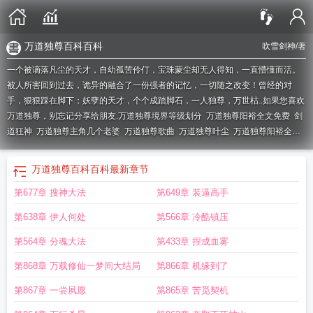
万道独尊百科百科
吹雪剑神
/著
一个被谪落凡尘的天才，自幼孤苦伶仃，宝珠蒙尘却无人得知，一直懵懂而活。
被人所害回到过去，诡异的融合了一份强者的记忆，一切随之改变！曾经的对
手，狠狠踩在脚下；妖孽的天才，个个成踏脚石，一人独尊，万世枯..如果您喜欢
万道独尊，别忘记分享给朋友.
万道独尊境界等级划分
万道独尊阳裕全文免费
剑
道狂神
万道独尊主角几个老婆
万道独尊歌曲
万道独尊叶尘
万道独尊阳裕全文
免费阅读
万道独尊免费
万道独尊阳裕等级划分
万道独尊全本TXT
万道独尊阳
裕几个女人
万界独尊动漫免费观看全集
万道独尊TXT电子书
万道独尊阳裕女主
万道独尊百科百科
最新章节
角有几
万道独尊动画免费播放
万道独尊百度百科女主
万道独尊在线阅读
万道
第677章 搜神大法
第649章 装逼高手
独尊阳裕百度百科
万道独尊 魂圣
万道独尊一念永恒
万道独尊人物简介
万道独
尊全本完整阅读
万道独尊百科百科
万道独尊女主角
阳裕万道独尊
万道独尊漫
第638章 伊人何处
第566章 冷酷镇压
画免费阅读下拉式六漫画
万道独尊魂圣百度百科
万道独尊 踏破星辰
万道独尊
好看吗
万道独尊境界划分
万道独尊结局
万道独尊 万载浮沉
万道独尊短剧
万
第564章 分魂大法
第433章 捏成血雾
道独尊阳裕最后娶了谁
万道独尊动画片
万道独尊魂圣
万道独尊女主角介绍
万
第868章 万载修仙一梦间大结局
第866章 机缘到了
道独尊阳裕几个老婆
万道独尊 林枫
万道独尊动漫
万道独尊万道独尊
万道独尊
阳裕最新章节
万道独尊88读书网
万道独尊林枫
万道独尊女主复活了吗
万道独
第867章 一尝夙愿
第865章 苦觅契机
尊男主几个老婆
万道独尊最新章节
万道独尊笔趣阁
万道独尊阳裕有多少女