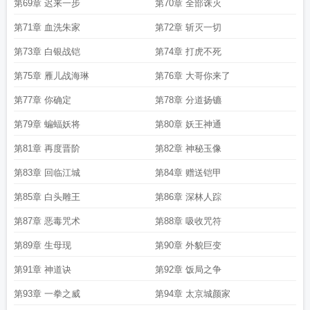
第69章 迟来一步
第70章 全部诛灭
第71章 血洗朱家
第72章 斩灭一切
第73章 白银战铠
第74章 打虎不死
第75章 雁儿战海琳
第76章 大哥你来了
第77章 你确定
第78章 分道扬镳
第79章 蝙蝠妖将
第80章 妖王神通
第81章 再度晋阶
第82章 神秘玉像
第83章 回临江城
第84章 赠送铠甲
第85章 白头雕王
第86章 深林人踪
第87章 恶毒咒术
第88章 吸收咒符
第89章 生母现
第90章 外貌巨变
第91章 神道诀
第92章 饭局之争
第93章 一拳之威
第94章 太京城颜家