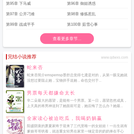
第95章 下马威
第96章 御姐诱惑
第97章 公开刁难
第98章 修炼惹乱
第99章 战成平手
第100章 茹雪心事
查看更多章节...
完结小说推荐
www.qdwxs.com
蛇来否
蛇来否简介emspemsp墨舒总觉得七鸢是对的，从第一眼见她就
没想过要阻止她，宝物拱手送她，命也交付于...
男票每天都嫌命太长
辛二朵最大的愿望，是能有一个男票。某一日，愿望忽然成真，
上天真的将男神送到了她面前可是，她后悔了怎么办？她最...
全家读心被迫吃瓜，我喝奶躺赢
阳盛阴衰的萧夏家终于迎来了三代里唯一的女娃娃！一出生就有
爹娘哥哥哄着，就连重女轻男在家里一锤定音的奶奶捧在手心