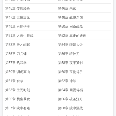
第45章 传授经验
第46章 朱家
第47章 欲擒故纵
第48章 战傀逞凶
第49章 再度护主
第50章 同条战船
第51章 人兽生死战
第52章 真正的妖兽
第53章 天才崛起
第54章 猎妖大计
第55章 刀兵铺
第56章 斩神刀
第57章 热武器
第58章 夜半孤影
第59章 调虎离山
第60章 宝物得手
第61章 合杀
第62章 冲印
第63章 生死时刻
第64章 因祸得福
第65章 樊尘暴发
第66章 破釜沉舟
第67章 院中有难
第68章 院中激战