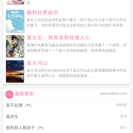
宠...
赐我好梦如旧
多年之后还是会回想起那个夏天，那个原以为只是个再平凡不过
的夏天。当时初遇后没想过会再见的人却以补习的师生关系再...
重生后，我靠卖萌拉拢人心
青梅竹马爹系无极品亲戚细水长流柳欢只是手撕了一个渣男，没
成想醒来变成了一个被人丢掉的奶娃娃。更神奇的是她居...
血火河山
血火河山简介emspemsp关于血火河山起点第四编辑组签约作品
我不要公道和公正，我需要的是铁血和...
最新更新
www.qdwxs.com
直不起腰（H）
啊肥阿
毫末生
蛋伤
那村那人那痞子（H）
青灯