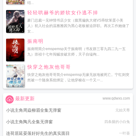
结...
轻轻哄赫爷的娇软女仆逃不掉
豪门总裁一见钟情书店少女（腹黑偏执大佬VS乖软笨蛋小美
人）初入社会的温雅雅因为黑心老板被迫辞职。再次工作她做了
女...
振南明
振南明简介emspemsp关于振南明（书友群三零九四二九一五
九）崇祯十七年闯贼攻破京师，天子自缢殉...
快穿之炮灰他哥哥
快穿之炮灰他哥哥简介emspemsp无缘无故地被死亡。宁红则突
然被一个随身系统绑定，让他穿梭在一个又一...
最新更新
www.qdwxs.com
小说主角周焱柳眉全集无弹窗
元始天尊
小说主角陶凡全集无弹窗
四条腿的小白兔
连荷居延晏落好好先生的真实面目
一叶葵