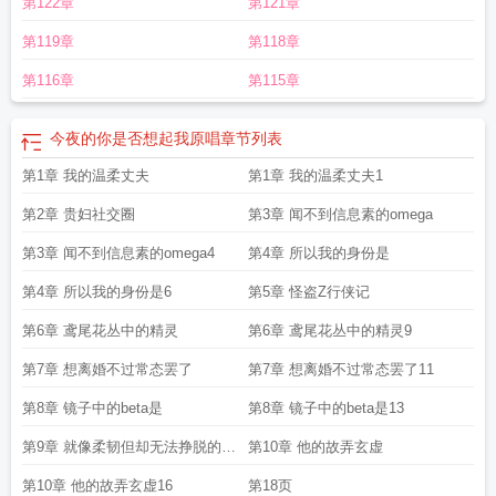
第122章
第121章
人烈治
今夜你是谁的爱人 剧透
今夜是谁在唱歌
今夜你在谁的身边依偎求歌
名
今夜你是谁的爱人by
今夜我是你的人
今夜我是谁的谁是什么歌
今夜你是谁
第119章
第118章
今夜我是谁
今夜你是谁的爱人by烈冶
你是谁我是谁今夜又是谁是什么歌
第116章
第115章
今夜的你是否想起我原唱
章节列表
第1章 我的温柔丈夫
第1章 我的温柔丈夫1
第2章 贵妇社交圈
第3章 闻不到信息素的omega
第3章 闻不到信息素的omega4
第4章 所以我的身份是
第4章 所以我的身份是6
第5章 怪盗Z行侠记
第6章 鸢尾花丛中的精灵
第6章 鸢尾花丛中的精灵9
第7章 想离婚不过常态罢了
第7章 想离婚不过常态罢了11
第8章 镜子中的beta是
第8章 镜子中的beta是13
第9章 就像柔韧但却无法挣脱的藤
第10章 他的故弄玄虚
蔓
第10章 他的故弄玄虚16
第18页