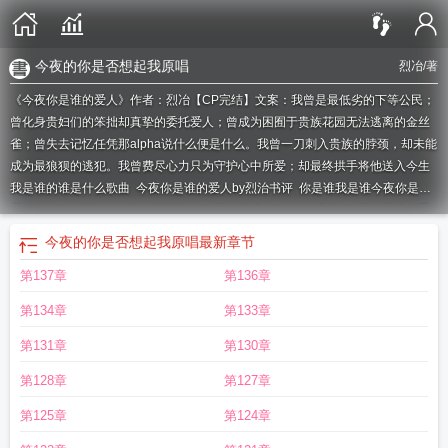
今夜的你是否想起我原唱
烈冶
/著
《今夜你是谁的爱人》作者：烈冶【CP完结】文案：我曾是最低劣的下等公民；
曾化身贵妇们的笨拙却真挚的委托爱人；曾成为困囿于贵族花园无法逃离的金丝
雀；曾失去记忆任凭那alpha说什么便是什么。我曾一刀刺入贵族的脖颈，却未能
成为最狼狈的逃犯。我曾费尽心力只为守护心中所爱；却最终拱手将他送入
今生
我是谁的谁是什么歌曲
今夜你是谁的爱人by烈治书评
你是谁我是谁今夜你是谁
是什么歌
今夜谁将你遗忘百度百科
今夜你谁遗忘
今晚你是谁
今夜你是谁的爱
人by烈治免费阅读
你是谁她是谁今夜谁是谁
今夜我是你的人歌词
今夜你是谁的
今夜的你是否想起我原唱
最新章节
爱人(烈冶)
你是谁我是谁今夜谁是谁歌词
今夜谁是谁歌词
今夜谁陪我醉原唱
今
第137章
第136章
夜谁是谁
今夜我是你的人dj
今夜我是谁的谁
今夜的你在谁约会
今夜你是谁的
谁
今夜你是谁的爱人歌词
今夜你是谁的爱人by烈治
今夜你在谁的身边沉醉是什
第134章
第133章
么歌
今夜你是我的人dj
今夜的你是否想起我原唱
今夜你是谁的英雄
今夜你是
谁的情人歌词
今夜你是谁的爱人烈冶
今夜你是谁的爱人免费阅读
今夜你是谁的
第131章
第130章
爱人 烈冶
今夜你是谁的爱人是什么歌
今夜你是谁的情人
今夜的你是否明了
今
第128章
第127章
夜的你和谁在一起
歌词你是谁我是谁今夜谁是谁
你是谁 我是谁 今夜谁是谁
今
夜你为谁醉歌曲
今夜我是你的情人
刀郎你是我的情人歌词
今夜你是谁的爱人
第125章
第124章
作者烈冶
今夜谁在梦中的简谱
今夜你在谁的身边依偎是什么歌
今夜你是谁的爱