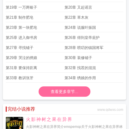
第19章 一万两银子
第20章 又起谣言
第21章 制作肥皂
第22章 草木灰
第23章 第一块肥皂
第24章 说服叶振国
第25章 进入御书房
第26章 得到皇帝庇护
第27章 寻找铺子
第28章 唠叨的镇国将军
第29章 哭泣的绣娘
第30章 装修铺子
第31章 要保持距离
第32章 找茬的混混
第33章 教训张牙
第34章 绣娘的作用
查看更多章节...
完结小说推荐
www.qdwxs.com
火影神树之果在异界
火影神树之果在异界简介emspemsp关于火影神树之果在异界林