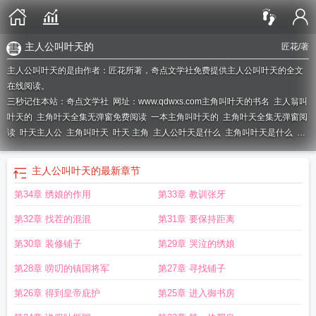
主人公叫叶天的
匠花
/著
主人公叫叶天的是由作者：匠花所著，奇点文学社免费提供主人公叫叶天的全文
在线阅读。
三秒记住本站：奇点文学社 网址：www.qdwxs.com
主角叫叶天的书名
主人翁叫
叶天的
主角叶天全集无弹窗免费阅读
一本主角叫叶天的
主角叶天全集无弹窗阅
读
叶天主人公
主角叫叶天
叶天 主角
主人公叶天是什么
主角叫叶天是什么
主
人公叫叶天的名字
主角名叫叶天的
主人公叫叶天的名
主角叫叶天全部
叶天免
费阅读
主人公叫叶天的
主角叫做叶天的
主角叶天全文免费阅读
主人公叫叶天的
最新章节
第34章 绣娘的作用
第33章 教训张牙
第32章 找茬的混混
第31章 要保持距离
第30章 装修铺子
第29章 哭泣的绣娘
第28章 唠叨的镇国将军
第27章 寻找铺子
第26章 得到皇帝庇护
第25章 进入御书房