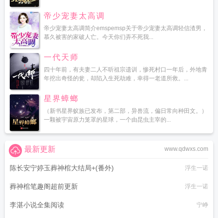
帝少宠妻太高调
帝少宠妻太高调简介emspemsp关于帝少宠妻太高调轻信渣男，
慕久被害的家破人亡。今天你们弄不死我...
一代天师
四十年前，有夫妻二人不听祖宗遗训，惨死村口一年后，外地青
年挖出奇怪的瓮，却陷入生死劫难，幸得一老道所救。...
星界蟑螂
（新书星界蚁族已发布，第二部，异兽流，偏日常向种田文。）
一颗被宇宙原力笼罩的星球，一个由昆虫主宰的...
最新更新
www.qdwxs.com
陈长安宁婷玉葬神棺大结局+(番外)
浮生一诺
葬神棺笔趣阁超前更新
浮生一诺
李湛小说全集阅读
宁峥