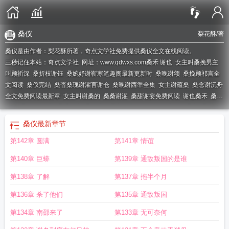
桑仪
梨花酥
/著
桑仪是由作者：梨花酥所著，奇点文学社免费提供桑仪全文在线阅读。
三秒记住本站：奇点文学社 网址：www.qdwxs.com
桑禾 谢也
女主叫桑挽男主
叫顾祈深
桑折枝谢钰
桑婉妤谢靳寒笔趣阁最新更新时
桑晚谢颂
桑挽顾祁言全
文阅读
桑仪完结
桑杳桑瑰谢濯言谢仓
桑晚谢西準全集
女主谢蕴桑
桑念谢沉舟
全文免费阅读最新章
女主叫谢桑的
桑桑谢濯
桑甜谢妄免费阅读
谢也桑禾
桑意
谢缘
桑仪
谢嘉释
桑暖谢宴
桑念儿谢濯言免费阅读全文
女主叫谢桑宁
桑洱 谢
持风
桑仪
最新章节
第142章 圆满
第141章 情谊
第140章 巨蟒
第139章 通敌叛国的是谁
第138章 了解
第137章 拖半个月
第136章 杀了他们
第135章 通敌叛国
第134章 南邵来了
第133章 无可奈何