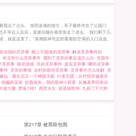
着我点了点头。 按照洛漪的指引，车子最终停在了公园门
说完也不等众人反应，直接抬腿向着里面走了进去。 我们剩下几
错，就是这里了。”洛漪眼神笃定的看着防空洞的入口说道。
震惊全国的灵异事
晚上不能做的灵异事
解决灵异事件的
件
有没有什么灵异事件
遇到了灵异的事应该怎么办
灵隐寺
学灵异事
除灵游戏
关掉灵异事件
真实灵异事
哪些灵异事
异事件
灵异的事情
农村的那些灵异事
灵异事件怎么化解
灵
修仙：重生后又一个神级天赋
行者无疆：从狩猎穿越者开
他偏执温宠
炒股改命：我的股神小富婆
从修真界回来后
大佬大腿
梦返1981
两世永生
逍遥镇乾坤
九叔门下大师
第217章 被黑暗包围