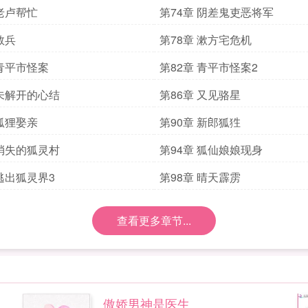
 老卢帮忙
第74章 阴差鬼吏恶将军
救兵
第78章 漱方宅危机
 青平市怪案
第82章 青平市怪案2
 未解开的心结
第86章 又见骆星
 狐狸娶亲
第90章 新郎狐狌
 消失的狐灵村
第94章 狐仙娘娘现身
 逃出狐灵界3
第98章 晴天霹雳
查看更多章节...
傲娇男神是医生