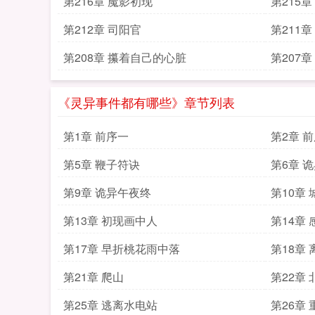
第216章 魔影初现
第215
第212章 司阳官
第211
第208章 攥着自己的心脏
第207章
《灵异事件都有哪些》章节列表
第1章 前序一
第2章 
第5章 鞭子符诀
第6章 
第9章 诡异午夜终
第10章
第13章 初现画中人
第14章
第17章 早折桃花雨中落
第18章
第21章 爬山
第22章
第25章 逃离水电站
第26章