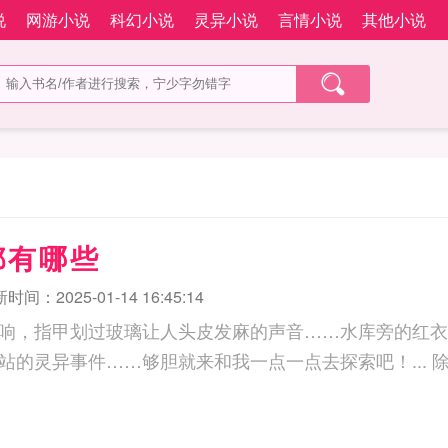
说
网游小说
科幻小说
灵异小说
言情小说
其他小说
都有哪些
时间：2025-01-14 16:45:14
响，指甲划过玻璃让人头皮发麻的声音……水库旁的红衣
的妙龄少女……电