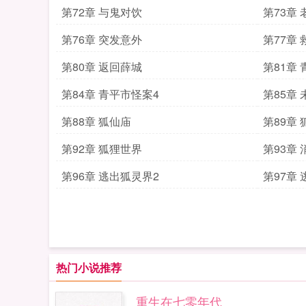
第72章 与鬼对饮
第73章
第76章 突发意外
第77章 
第80章 返回薛城
第81章
第84章 青平市怪案4
第85章
第88章 狐仙庙
第89章
第92章 狐狸世界
第93章
第96章 逃出狐灵界2
第97章
热门小说推荐
重生在七零年代