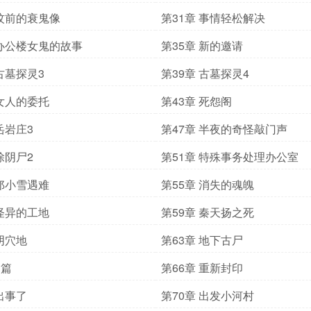
 坟前的衰鬼像
第31章 事情轻松解决
 办公楼女鬼的故事
第35章 新的邀请
 古墓探灵3
第39章 古墓探灵4
 女人的委托
第43章 死怨阁
岳岩庄3
第47章 半夜的奇怪敲门声
除阴尸2
第51章 特殊事务处理办公室
 邝小雪遇难
第55章 消失的魂魄
 怪异的工地
第59章 秦天扬之死
 阴穴地
第63章 地下古尸
别篇
第66章 重新封印
 出事了
第70章 出发小河村