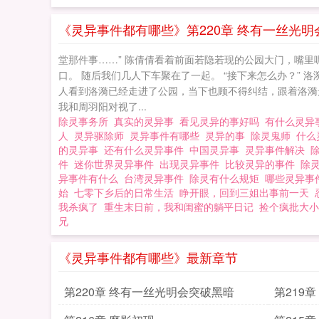
《灵异事件都有哪些》第220章 终有一丝光明
堂那件事……” 陈倩倩看着前面若隐若现的公园大门，嘴里
口。 随后我们几人下车聚在了一起。 “接下来怎么办？” 
人看到洛漪已经走进了公园，当下也顾不得纠结，跟着洛漪
我和周羽阳对视了...
除灵事务所
真实的灵异事
看见灵异的事好吗
有什么灵异
人
灵异驱除师
灵异事件有哪些
灵异的事
除灵鬼师
什么
的灵异事
还有什么灵异事件
中国灵异事
灵异事件解决
件
迷你世界灵异事件
出现灵异事件
比较灵异的事件
除
异事件有什么
台湾灵异事件
除灵有什么规矩
哪些灵异事
始
七零下乡后的日常生活
睁开眼，回到三姐出事前一天
我杀疯了
重生末日前，我和闺蜜的躺平日记
捡个疯批大小
兄
《灵异事件都有哪些》最新章节
第220章 终有一丝光明会突破黑暗
第219