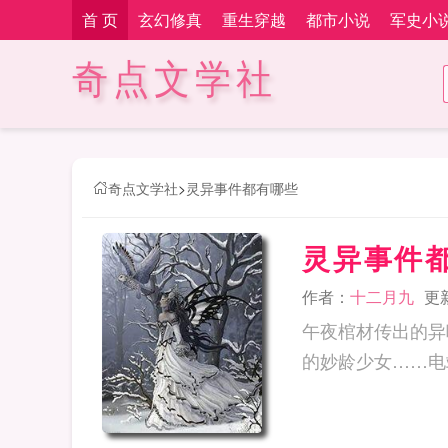
首 页
玄幻修真
重生穿越
都市小说
军史小
奇点文学社
奇点文学社
>
灵异事件都有哪些
灵异事件
作者：
十二月九
更新
午夜棺材传出的异