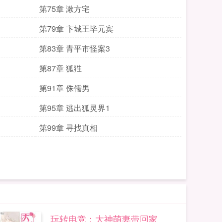
第75章 漱方宅
第79章 卞城王毕元宾
第83章 青平市怪案3
第87章 狐狌
第91章 侏儒男
第95章 逃出狐灵界1
第99章 寻找真相
玩转电竞：大神萌妻带回家