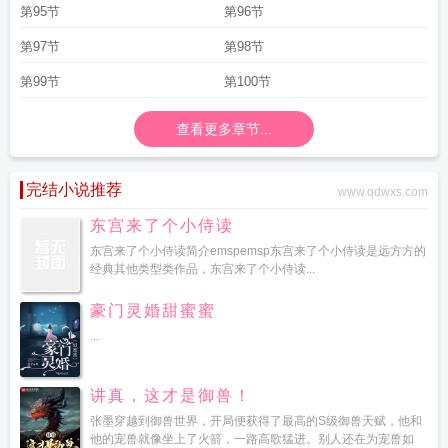
第95节
第96节
第97节
第98节
第99节
第100节
查看更多章节...
完结小说推荐
www.qdwxs.com
东宫来了个小侍读
东宫来了个小侍读简介emspemsp东宫来了个小侍读是远方方的
经典其他类型类作品，东宫来了个小侍读...
豪门灵婚甜蜜蜜
...
讲真，这才是御兽！
张墨穿越到御兽世界，开局便获得了最高的S级御兽天赋，他和
他的宠兽就像坐上了火箭，一路高歌猛进。别人还在为宠兽如