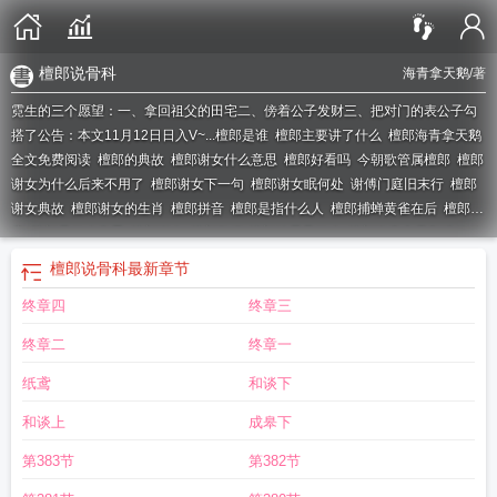
檀郎说骨科
海青拿天鹅
/著
霓生的三个愿望：一、拿回祖父的田宅二、傍着公子发财三、把对门的表公子勾
搭了公告：本文11月12日日入V~...
檀郎是谁
檀郎主要讲了什么
檀郎海青拿天鹅
全文免费阅读
檀郎的典故
檀郎谢女什么意思
檀郎好看吗
今朝歌管属檀郎
檀郎
谢女为什么后来不用了
檀郎谢女下一句
檀郎谢女眠何处
谢傅门庭旧末行
檀郎
谢女典故
檀郎谢女的生肖
檀郎拼音
檀郎是指什么人
檀郎捕蝉黄雀在后
檀郎百
度
檀郎是什么意思
檀郎谢女
檀郎TXT
檀郎结局是什么
檀郎海青拿天鹅讲的什
么
楼台月明燕夜语
檀郎说骨科
笑语问檀郎
檀郎的意思
檀郎结局
檀郎海青拿
檀郎说骨科
最新章节
天鹅
檀郎讲的什么故事
檀郎秦王喜欢女主吗
海青拿天鹅檀郎
檀郎 百度
檀郎
终章四
终章三
海青拿天鹅晋江
檀郎谢女是什么动物
檀郎全文免费阅读无弹窗
檀郎讲的是什
么
檀郎海青拿天鹅TXT
檀郎 海青拿天鹅
檀郎怎么读
檀郎笔趣阁
檀郎谢女打一
终章二
终章一
肖
纸鸢
和谈下
和谈上
成皋下
第383节
第382节