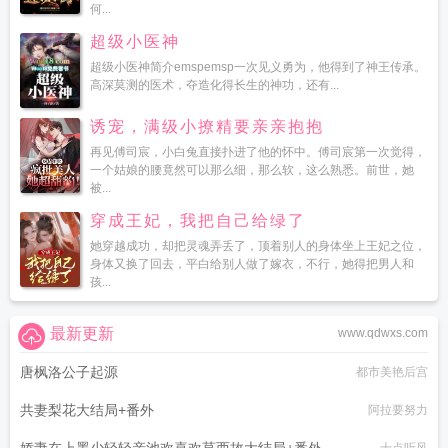
何...
超级小医神
超级小医神简介emspemsp一次见义勇为，他得到了神王传承。
高深莫测的医术，夺造化得长生的神功，还有...
诱宠，满级小撩精要亲亲抱抱
再见傅司宸，小白兔直接扑进了他的怀中。傅司宸第一次觉得，
一个姑娘的腰竟然可以那么细，那么软，这么熟悉。前世，她
被...
穿成王妃，我把自己给绿了
她穿越成功，却把灵魂弄丢了，顶着别人的身体坐上王妃之位，
身体又换了回去，平白给别人做了嫁衣，不行，她得把男人和
孩...
最新更新
www.qdwxs.com
唐枫洛公子起源
都市美艳后宫
共妻梨花大结局+番外
阿拉要努力