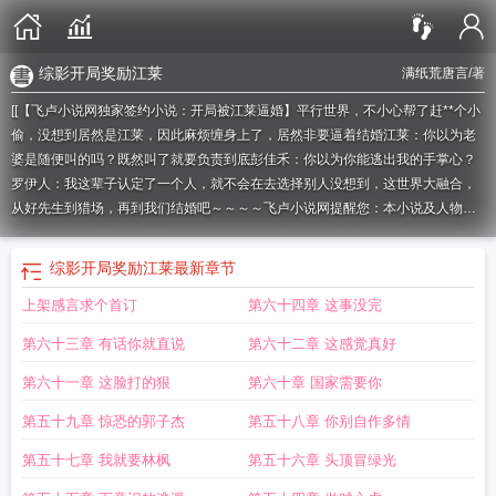
综影开局奖励江莱
满纸荒唐言
/著
[[【飞卢小说网独家签约小说：开局被江莱逼婚】平行世界，不小心帮了赶**个小
偷，没想到居然是江莱，因此麻烦缠身上了，居然非要逼着结婚江莱：你以为老
婆是随便叫的吗？既然叫了就要负责到底彭佳禾：你以为你能逃出我的手掌心？
罗伊人：我这辈子认定了一个人，就不会在去选择别人没想到，这世界大融合，
从好先生到猎场，再到我们结婚吧～～～～飞卢小说网提醒您：本小说及人物纯
属虚构，如有雷同，纯属巧合，切勿模仿。]如果您喜欢开局被江莱逼婚，别忘记
分享给朋友.
开局被江莱捡回家
开局遇见江莱
影视开局被江莱救了
开局和江
综影开局奖励江莱
最新章节
莱
开局被江莱逼婚免费
开局江莱带着女儿找上门来了最新章节
开局被江莱逼婚
上架感言求个首订
第六十四章 这事没完
第八区
开局江莱是我老婆
开局就被江莱
开局被江莱逼婚 满纸荒唐言
综影开局
奖励江莱
开局被江莱睡了
开局被江莱逼婚爱看书吧
开局和江莱结婚
人在都市
第六十三章 有话你就直说
第六十二章 这感觉真好
开局力挺江莱
开局娶江莱
开局被逼婚总裁姐姐疯狂撩我
开局就和江莱离婚
开
局把江莱捡回家第八区
开局被江莱睡的
开局就和江莱结婚
开局江莱
开局江莱
第六十一章 这脸打的狠
第六十章 国家需要你
怀孕
开局被江莱当老公
开局被迫结婚的男主姓江
开局江莱是老婆
影综开局力
第五十九章 惊恐的郭子杰
第五十八章 你别自作多情
挺江莱
开局和江莱怀孕了
开局被江莱迫婚
第五十七章 我就要林枫
第五十六章 头顶冒绿光