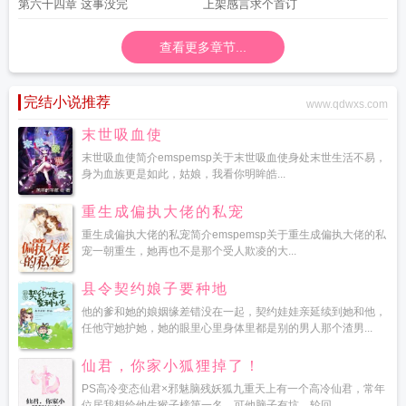
第六十四章 这事没完
上架感言求个首订
查看更多章节...
完结小说推荐
www.qdwxs.com
末世吸血使
末世吸血使简介emspemsp关于末世吸血使身处末世生活不易，
身为血族更是如此，姑娘，我看你明眸皓...
重生成偏执大佬的私宠
重生成偏执大佬的私宠简介emspemsp关于重生成偏执大佬的私
宠一朝重生，她再也不是那个受人欺凌的大...
县令契约娘子要种地
他的爹和她的娘姻缘差错没在一起，契约娃娃亲延续到她和他，
任他守她护她，她的眼里心里身体里都是别的男人那个渣男...
仙君，你家小狐狸掉了！
PS高冷变态仙君×邪魅脑残妖狐九重天上有一个高冷仙君，常年
位居我想给他生猴子榜第一名，可他脑子有坑，轮回...