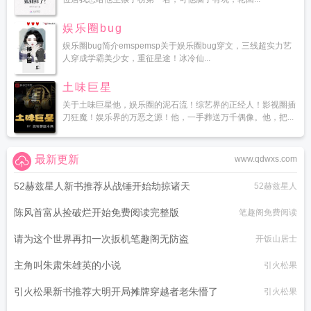
娱乐圈bug
娱乐圈bug简介emspemsp关于娱乐圈bug穿文，三线超实力艺
人穿成学霸美少女，重征星途！冰冷仙...
土味巨星
关于土味巨星他，娱乐圈的泥石流！综艺界的正经人！影视圈插
刀狂魔！娱乐界的万恶之源！他，一手葬送万千偶像。他，把...
最新更新
www.qdwxs.com
52赫兹星人新书推荐从战锤开始劫掠诸天
52赫兹星人
陈风首富从捡破烂开始免费阅读完整版
笔趣阁免费阅读
请为这个世界再扣一次扳机笔趣阁无防盗
开饭山居士
主角叫朱肃朱雄英的小说
引火松果
引火松果新书推荐大明开局摊牌穿越者老朱懵了
引火松果