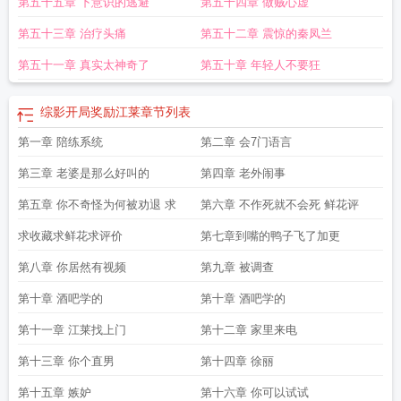
第五十五章 下意识的逃避
第五十四章 做贼心虚
第五十三章 治疗头痛
第五十二章 震惊的秦凤兰
第五十一章 真实太神奇了
第五十章 年轻人不要狂
综影开局奖励江莱
章节列表
第一章 陪练系统
第二章 会7门语言
第三章 老婆是那么好叫的
第四章 老外闹事
第五章 你不奇怪为何被劝退 求
第六章 不作死就不会死 鲜花评
求收藏求鲜花求评价
第七章到嘴的鸭子飞了加更
第八章 你居然有视频
第九章 被调查
第十章 酒吧学的
第十章 酒吧学的
第十一章 江莱找上门
第十二章 家里来电
第十三章 你个直男
第十四章 徐丽
第十五章 嫉妒
第十六章 你可以试试