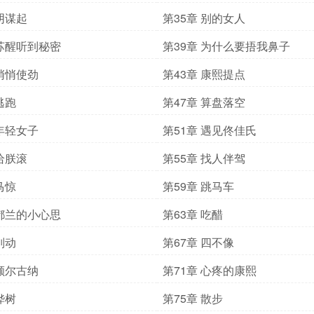
 阴谋起
第35章 别的女人
 苏醒听到秘密
第39章 为什么要捂我鼻子
 悄悄使劲
第43章 康熙提点
逃跑
第47章 算盘落空
 年轻女子
第51章 遇见佟佳氏
 给朕滚
第55章 找人伴驾
马惊
第59章 跳马车
 都兰的小心思
第63章 吃醋
别动
第67章 四不像
 额尔古纳
第71章 心疼的康熙
桦树
第75章 散步