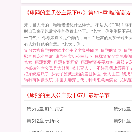
小公主
《康熙的宝贝公主殿下67》第516章 唯唯诺诺
来，当大哥的，唯唯诺诺想什么样子。 不是大将军吗？能不
时自己来了以后常坐的位置上坐下。 “老大，你刚刚是不是
一口气：“你额娘真的是个蠢的，自己召进宫的女孩子跑出
有人敢打他的主意。 “老大，你...
宠冠六宫康熙的娇软小公主全文免费阅读
康熙的宠臣
康
熙的独宠小皇后
康熙的宝贝公主殿下
康熙宠妃全文免费
宫女
康熙宠爱
康熙专宠舒妃
康熙娇宠妾要攻略
康熙专
地搬砖的老公竟是大财阀
教书育人，一不注意我成最强了
把系统逼疯了
从女子监狱走出的盖世神医
食人山庄
我成
谓我有神豪系统
末世夫妻穿古代，种田屯粮肉满仓
龙凤秘
《康熙的宝贝公主殿下67》最新章节
第516章 唯唯诺诺
第515章
第512章 无所求
第511章