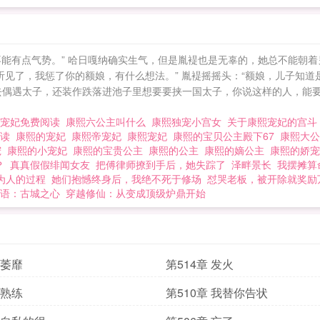
能有点气势。” 哈日嘎纳确实生气，但是胤褆也是无辜的，她总不能朝着另
听见了，我惩了你的额娘，有什么想法。” 胤褆摇摇头：“额娘，儿子知道
去偶遇太子，还装作跌落进池子里想要要挟一国太子，你说这样的人，能要吗
熙宠妃免费阅读
康熙六公主叫什么
康熙独宠小宫女
关于康熙宠妃的宫
阅读
康熙的宠妃
康熙帝宠妃
康熙宠妃
康熙的宝贝公主殿下67
康熙大
宠
康熙的小宠妃
康熙的宝贵公主
康熙的公主
康熙的嫡公主
康熙的娇
？
真真假假绯闻女友
把傅律师撩到手后，她失踪了
泽畔景长
我摆摊算
为人的过程
她们抱憾终身后，我绝不死于修场
怼哭老板，被开除就奖励
语：古城之心
穿越修仙：从变成顶级炉鼎开始
 萎靡
第514章 发火
 熟练
第510章 我替你告状