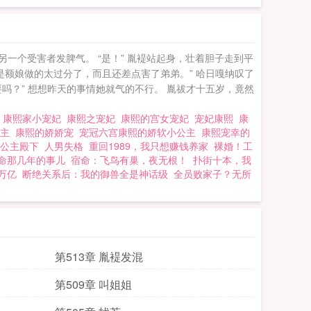
一个受害者发脾气。 “是！” 胤褆站起身，壮着胆子走到平
是额娘做的太过分了，而且还差点害了弟弟。” 哈日嘎纳叹了
？” 想想昨天的事情她就气的不行。 胤祓才十五岁，竟然
斗
康熙家小宠妃
康熙之宠妃
康熙的宫女宠妃
宠妃康熙
康
公主
康熙的娇娇宠
宠冠六宫康熙的娇软小公主
康熙宠幸的
宠公主殿下
人男失格
重回1989，我只想赚钱养家
裸婚！工
命那几年的事儿
宿命：飞鸟有巢，夜无根！
扑街十本，我
万亿
断绝关系后：我的御兽全是神话级
全员败家子？无所
第513章 胤褆发混
第509章 叫姐姐