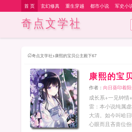
首 页
玄幻修真
重生穿越
都市小说
军史小
奇点文学社
奇点文学社
>
康熙的宝贝公主殿下67
康熙的宝贝
作者：
向日葵印着阳
成长系+一见钟情
雷：本小说纯属虚
大清。如今叫哈日
心眼而且吝啬位份的康熙