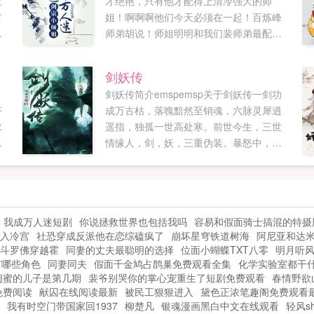
玉
才绝艳，只有他才配得上清冷强大的师
有
姐！啊啊啊他们今天必须在一起！百炼峰
当
师弟胡说！师姐明明和我们裴师弟最配！
做
安济峰打杂的可是，我觉得师姐和衍天宗
然
的沈槐序更配啊，上次在秘境里他们配合
剑妖传
得简直天衣无缝！落云宗小霸王瞎说什么
剑妖传简介emspemsp关于剑妖传一剑功
呢？！卿师姐是我们祝余师兄的道侣！他
齐
成万古枯，落魄黯然至销魂，六脉灵犀逍
可是天生剑体，他们生来就最配，你们死
求
遥指，独孤一世高处寒。前世今生，三世
了这条心吧！小师妹（拍桌而起）谁把其
大
情缘人，剑，妖，三重伪装。暴怒中，仗
他宗门的人拉进群的？！我要踢人了嗷！
剑饮血，一步一杀谈笑间，星罗密布，樯
神机门代言人我派炼器天才商师弟有话
，
橹飞灰。剑客谋名，剑修谋道，...
说。九虚宗接班人我闻小师叔自带嫁妆请
族
求参战。小师妹你们外派的赶紧退群！我
之
们师姐是不会外嫁便宜你们的！呜呜呜呜
我成万人迷短剧
你说拯救世界也包括我吗
容易和假面骑士搞混的特摄
摘
师姐你最爱的到底是谁！？你说！卿云我
入冷宫
社恐穿成反派他在恋综磕疯了
崩坏星穹铁道树海
阿尼亚和达
天
的剑。可是你有好多剑！大部分还是别人
斗罗佛穿越霍
同妻的丈夫最聪明的选择
位面小蝴蝶TXT八零
明月听
饕
的剑！！！结局1v1如果您喜欢剑宗小师姐
有哪些角色
同妻同夫
假面千金鸠占鹊巢免费观看全集
化学实验室都干
！
她被迫成为万人迷，别忘记分享给朋友...
闺蜜的儿子是第几期
裴爷别哭你的掌心宠重生了短剧免费观看
春情野欲
免费阅读
献囚在线阅读最新
被民工狠狠进入
黛色正浓笔趣阁免费观看
开
我有时空门带国家回1937
柳楚凡
银魂漫画黑白中文在线观看
轻风sh