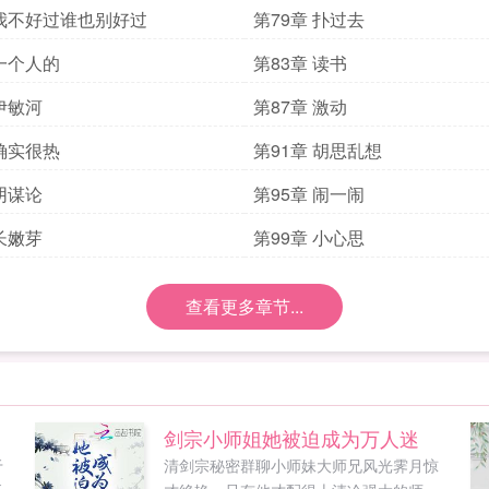
 我不好过谁也别好过
第79章 扑过去
 一个人的
第83章 读书
 伊敏河
第87章 激动
 确实很热
第91章 胡思乱想
 阴谋论
第95章 闹一闹
 长嫩芽
第99章 小心思
查看更多章节...
剑宗小师姐她被迫成为万人迷
于
清剑宗秘密群聊小师妹大师兄风光霁月惊