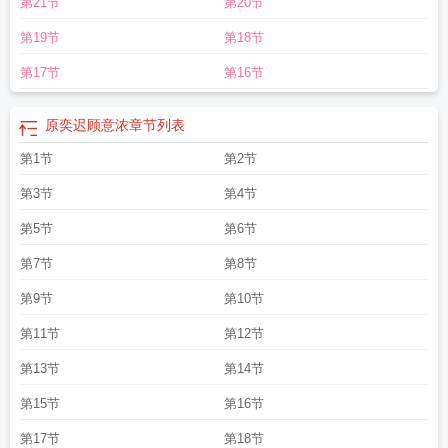
第21节
第20节
依旧爱意浓
意浓出自古诗
意浓咖啡电话
意浓许佳琪
邱意浓个人资料简介图
片
羊掠芹泥暖意浓
一封信
牛穿柳带春光软
意浓钢琴谱
恰逢你情深意浓
春意
第19节
第18节
迟迟顾意浓
秋风秋雨秋意浓
意浓闲人有闲txt
意浓的拼音
意浓咖啡薛城
意浓的
意思
重逢方知情意浓
休把私心情意浓
意浓浓的意思
原奕迟顾意浓
揽叔入怀栀
第17节
第16节
意浓
丹桂飘香秋意浓
马蹄声声春意浓
意浓咖啡
秋意浓
意浓浓是什么意思
把
酒临风诗意浓
意浓拼音
秦意浓唐若遥
总是要历经百转千回才知情深意浓
商溯
原奕迟顾意浓
章节列表
阮意浓
梧桐叶黄秋意浓
意浓缩咖啡的英文
第1节
第2节
第3节
第4节
第5节
第6节
第7节
第8节
第9节
第10节
第11节
第12节
第13节
第14节
第15节
第16节
第17节
第18节