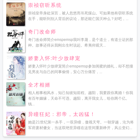
崇祯窃听系统
崇祯皇帝身处深宫，被人忽悠而吊死煤山。可如果他有窃听系统
在手，能听到别人背后的议论，那还能亡国灭种么？好吧，...
奇门改命师
奇门改命师简介emspemsp我叫李晟，是个道士，有道士证的那
种。故事还得从我刚出生时说起。希夷仰观天...
娇妻入怀:叶少放肆宠
娇妻入怀叶少放肆宠简介emspemsp参加闺蜜的婚礼，却不想撞
见男友与自己的同事偷情，安心万分痛苦，...
全才相婿
相人相事相风水，知己知彼知前程。越阳，我要跟你离婚！你我
有百年姻缘，天命不可违。越阳，离开我女儿，给你两个亿。
钱...
异瞳狂妃：邪帝，太凶猛！
她是21世纪第一杀手，一双异瞳，傲视天穹。一朝穿越，沦为将
军府废材傻女，当这双绝世异瞳在这世间重新睁开，风云变幻...