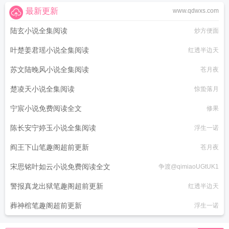
最新更新
www.qdwxs.com
陆玄小说全集阅读
炒方便面
叶楚姜君瑶小说全集阅读
红透半边天
苏文陆晚风小说全集阅读
苍月夜
楚凌天小说全集阅读
惊蛰落月
宁宸小说免费阅读全文
修果
陈长安宁婷玉小说全集阅读
浮生一诺
阎王下山笔趣阁超前更新
苍月夜
宋思铭叶如云小说免费阅读全文
争渡@qimiaoUGtUK1
警报真龙出狱笔趣阁超前更新
红透半边天
葬神棺笔趣阁超前更新
浮生一诺