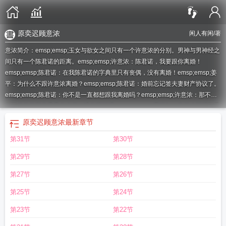
原奕迟顾意浓
闲人有闲
/著
意浓简介：emsp;emsp;玉女与欲女之间只有一个许意浓的分别。男神与男神经之
间只有一个陈君诺的距离。emsp;emsp;许意浓：陈君诺，我要跟你离婚！
emsp;emsp;陈君诺：在我陈君诺的字典里只有丧偶，没有离婚！emsp;emsp;姜
平：为什么不跟许意浓离婚？emsp;emsp;陈君诺：婚前忘记签夫妻财产协议了。
emsp;emsp;陈君诺：你不是一直都想跟我离婚吗？emsp;emsp;许意浓：那不是
你说的你的字典里只有丧偶，没有离婚吗？emsp;emsp;周晓年：为什么不跟陈君
诺离婚？emsp;emsp;许意浓：会分很多钱，不知道一个人怎么花。emsp;emsp;
原奕迟顾意浓
最新章节
陈君诺：我会去法院申请确认我们的婚姻无效，解除同居关系，一分钱也不会给
第31节
第30节
你添麻烦的。emsp;emsp;许意浓：你敢去起诉，我分分钟让你丧偶！
emsp;emsp;内容标签：甜文都市情缘婚恋
意浓取名慎用
邱意浓拍过的三部电
第29节
第28节
影
张学友秋意浓
意浓名字寓意
花开神州春意浓
意浓名字的出处
人间处处喜气
盈
总是要等到千山万水才知道情意浓
霜降至秋意浓
意浓闲人有闲
沙家浜阿庆
第27节
第26节
嫂唱段风声紧雨意浓
强势宠爱妩梵顾意浓
宝贝当家暖意浓
陆为舟蒋南桉邱意
第25节
第24节
浓
意浓歌词
相思重
贵人垂手来相接
难解百般愁相知爱意浓
意浓是什么意
思
末世大佬醋意浓
邱意浓个人资料
强势宠爱顾意浓
爱意浓
情谊浓还是情意
第23节
第22节
浓
揽你入怀栀意浓
丘意浓
两地情
意浓茶恋短剧免费观看
秦意浓
意浓浓
海棠