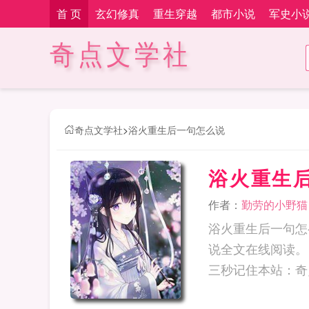
首 页
玄幻修真
重生穿越
都市小说
军史小
奇点文学社
奇点文学社
>
浴火重生后一句怎么说
浴火重生
作者：
勤劳的小野猫
浴火重生后一句怎
说全文在线阅读。