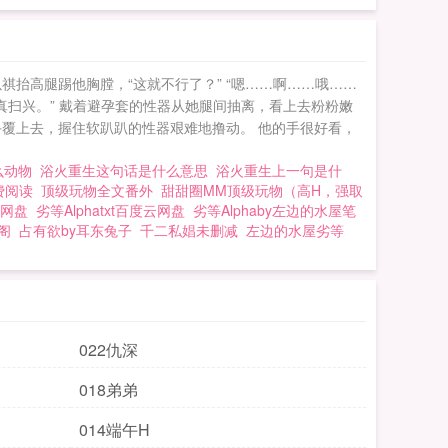
祺抬高腿踢他胸膛，“这就不行了？” “嗯……啊……哦……
真扫兴。” 戴着避孕套的性器从她腿间抽离，看上去粉粉嫩
手覆上去，握住软趴趴的性器艰难地撸动。 他的手很好看，
么动物
浴火重生这句话是什么意思
浴火重生上一句是什
费阅读
顶级玩物全文番外
甜甜圈MM顶级玩物（高H，强取
云网盘
劣等Alphatxt百度云网盘
劣等Alphaby左边的水屋笔
阁
占有欲by耳东兔子
千二私娼未删减
左边的水屋劣等
022仇深
018弟弟
014端午H