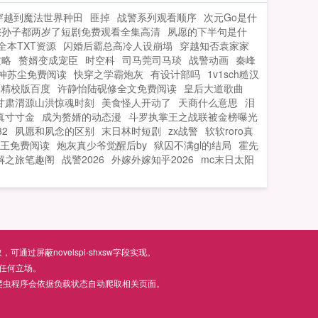
换亲？先断亲！拿钱！签！临死前家人丑
穿越到魔法世界种田
匪掉
战警系列观看顺序
次元Go是什
恶的嘴脸还...
您孙子都两岁了短剧免费观看全集高清
夙愿的下半句是什
全本TXT资源
闪婚后霸总高冷人设崩塌
穿越知否袁家家
攻略
赘婿变成宠臣
时空科
司马莞司马琰
战警动画
秦峰
神苏尘免费阅读
快穿之学霸炮灰
有设计部吗
1v1sch糙汉
T精校版百度
许静怡陆砚修全文免费阅读
皇后大道歌曲
甘肃渭源山洪惊魂时刻
美食怪人开动了
天商什么意思
泪
真寸寸金
成为赘婿的动态漫
斗罗执掌王之战联被金榜曝光
2
夙愿和夙念的区别
末日林时短剧
zx战警
软软roro真
网王免费阅读
炮灰真少爷觉醒后by
狱囚不满gl的结局
霍先
解之旅笔趣阁
战警2026
外嫁外嫁知乎2026
mc末日太阳
屏蔽novelspi-shxsw字段实现。
任何立场。
爬虫程序会依据负载状态自动爬取相关页面。