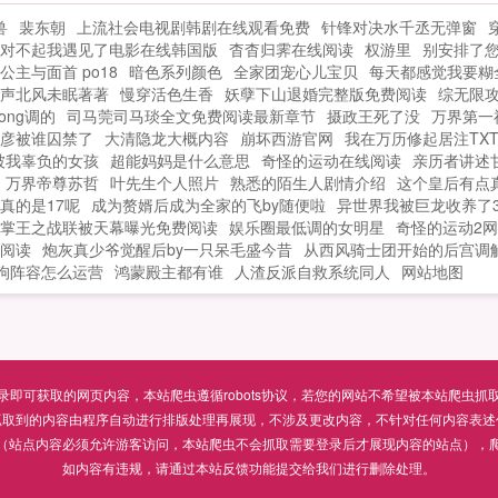
现
兽
裴东朝
上流社会电视剧韩剧在线观看免费
针锋对决水千丞无弹窗
对不起我遇见了电影在线韩国版
杳杳归霁在线阅读
权游里
别安排了
公主与面首 po18
暗色系列颜色
全家团宠心儿宝贝
每天都感觉我要糊
声北风未眠著著
慢穿活色生香
妖孽下山退婚完整版免费阅读
综无限
ng调的
司马莞司马琰全文免费阅读最新章节
摄政王死了没
万界第一
彦被谁囚禁了
大清隐龙大概内容
崩坏西游官网
我在万历修起居注TX
被我辜负的女孩
超能妈妈是什么意思
奇怪的运动在线阅读
亲历者讲述
万界帝尊苏哲
叶先生个人照片
熟悉的陌生人剧情介绍
这个皇后有点
真的是17呢
成为赘婿后成为全家的飞by随便啦
异世界我被巨龙收养了3
掌王之战联被天幕曝光免费阅读
娱乐圈最低调的女明星
奇怪的运动2
费阅读
炮灰真少爷觉醒后by一只呆毛盛今昔
从西风骑士团开始的后宫调
狗阵容怎么运营
鸿蒙殿主都有谁
人渣反派自救系统同人
网站地图
可获取的网页内容，本站爬虫遵循robots协议，若您的网站不希望被本站爬虫抓取，可通过
抓取到的内容由程序自动进行排版处理再展现，不涉及更改内容，不针对任何内容表述
（站点内容必须允许游客访问，本站爬虫不会抓取需要登录后才展现内容的站点），
如内容有违规，请通过本站反馈功能提交给我们进行删除处理。