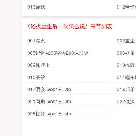
013聂钦
012合
《浴火重生后一句怎么说》章节列表
001浴火
002重生
005记忆4200字含200珠加更
006姐弟
009摊牌上
010摊牌
013聂钦
014端午
017酒会 ωoо1⒏ υip
018弟弟
021同房 ωoо1⒏ υip
022仇深
025捉奸 ωoо1⒏ υip