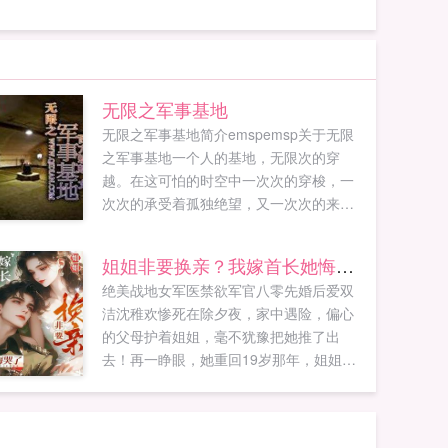
无限之军事基地
无限之军事基地简介emspemsp关于无限
之军事基地一个人的基地，无限次的穿
越。在这可怕的时空中一次次的穿梭，一
次次的承受着孤独绝望，又一次次的来到
不同的时代。从第一次世界大战的索姆
河，到第二次世界大战的中国从盟军攻击
姐姐非要换亲？我嫁首长她悔哭了
下的...
绝美战地女军医禁欲军官八零先婚后爱双
洁沈稚欢惨死在除夕夜，家中遇险，偏心
的父母护着姐姐，毫不犹豫把她推了出
去！再一睁眼，她重回19岁那年，姐姐非
要换亲妈！谢澜深受了重伤活不长，让妹
妹守寡，我替她去顾家，我愿意当后妈！
沈稚欢反手拿起棍棒，当场暴打全家！想