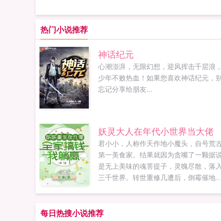
热门小说推荐
神话纪元
心潮澎湃，无限幻想，迎风挥击千层浪
少年不败热血！如果您喜欢神话纪元，
忘记分享给朋友...
妖灵大人在年代小世界当大佬
君小小，人称作天作地小魔头，自号荒
第一美食家。结果就因为贪嘴了一颗据
是无上美味的魂菩提子，灵魄尽散，落
三千世界。转世重修几遭后，倒霉催地
入九零年代，成了刚满十一岁的农家小
妞。好在虽然缺食少穿，一大家子人也
和和美美。再看全家都在努力搞钱，躺
每日热搜小说推荐