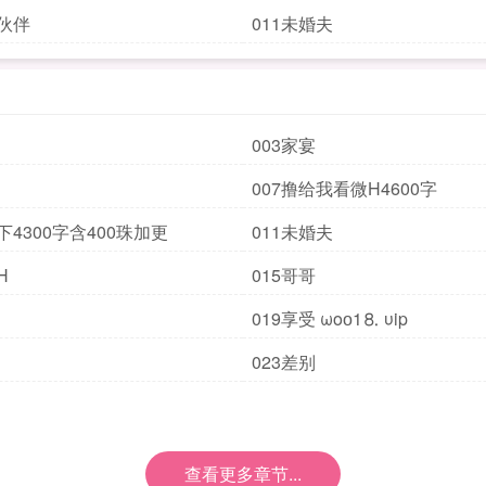
作伙伴
011未婚夫
003家宴
007撸给我看微H4600字
下4300字含400珠加更
011未婚夫
H
015哥哥
019享受 ωoо1⒏ υip
023差别
查看更多章节...