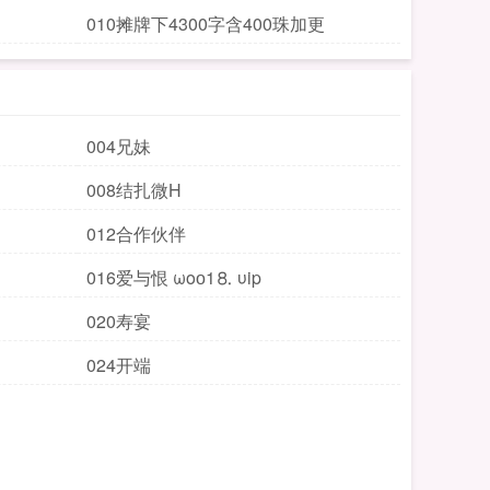
010摊牌下4300字含400珠加更
004兄妹
008结扎微H
012合作伙伴
016爱与恨 ωoо1⒏ υip
020寿宴
024开端