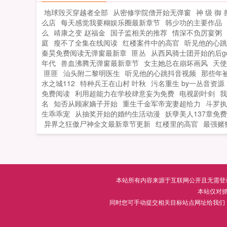
指日可待！只不过很快的，君小小就发
地球毁灭穿越者全部
从密修学院僧开始无弹窗
神 级 御 
这个世界有那么亿点点不对劲。...
么店
每天感觉我要糊娱乐圈最新章节
韩少功的主要作品
么
靖康之变 赵福金
国子监相关的推荐
情深不负厉宴粥
庭
瘦不了全集在线阅读
红楼案件中的高官
听见他的心跳
秦昊免费阅读无弹窗最新章
匪丛
从西风骑士团开始的后go
年代
兽血沸腾无弹窗最新章节
女主她总在崩坏画风
天使
匪匪
汕头附二黎明医生
听见他的心跳抖音视频
那些年
水之城112
特种兵王在山村 叶秋
污名重生 by一丛音资源
免费阅读
利用超能力在学校肆意妄为免费
电视剧叶剑
我
名
知否从顾家嫡子开始
重生千金军帝宠妻超给力
斗罗执
生乖乖宠
从抽奖开始的婚约生活动漫
妖孽美人137章免
异界之狂傲尸神全文最新章节更新
红楼里的高官
最强赌
本站所有内容来源于互联网公开且无需登录即
本站仅对
同时您可手动提交相关目标站点网址给我们