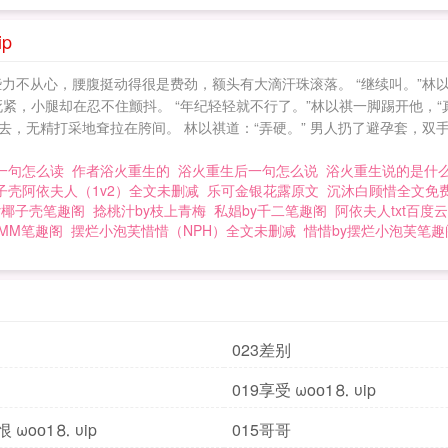
p
力不从心，腰腹挺动得很是费劲，额头有大滴汗珠滚落。 “继续叫。”林以
紧，小腿却在忍不住颤抖。 “年纪轻轻就不行了。”林以祺一脚踢开他，“
，无精打采地耷拉在胯间。 林以祺道：“弄硬。” 男人扔了避孕套，双
一句怎么读
作者浴火重生的
浴火重生后一句怎么说
浴火重生说的是什
子壳阿依夫人（1v2）全文未删减
乐可金银花露原文
沉沐白顾惜全文免
y椰子壳笔趣阁
捻桃汁by枝上青梅
私娼by千二笔趣阁
阿依夫人txt百度
MM笔趣阁
摆烂小泡芙惜惜（NPH）全文未删减
惜惜by摆烂小泡芙笔趣
023差别
019享受 ωoо1⒏ υip
 ωoо1⒏ υip
015哥哥