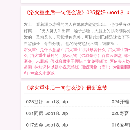
《浴火重生后一句怎么说》025捉奸 ωoо1⒏ υi
发上，看着浑身赤裸的男人在她体内进进出出。 他似乎有些
好爽……”男人努力叫出声，嗓子沙哑，大腿上的肌肉绷得死
嫩的，又粗又长，形状堪称完美，可惜此刻已经迅速软了下去
白皙修长，骨节分明。 他的身材也很不错，细腰窄...
浴火重生是什么意思?
浴火重生可以形容什么
浴火重生前
么
浴火重生系列的
顶级玩物（强取豪夺）百度云网盘
椰
豪夺）未删减
假戏真做妻子顾惜全文免费阅读
阿依夫人b
趣阁
林知深林以祺小说完整版
顶级玩物（高H）by甜甜圈
Alpha全文未删减
《浴火重生后一句怎么说》最新章节
025捉奸 ωoо1⒏ υip
024开端
021同房 ωoо1⒏ υip
020寿宴
017酒会 ωoо1⒏ υip
016爱与恨