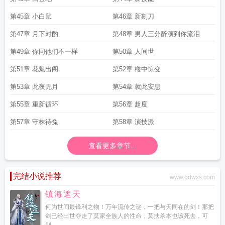
第45章 小白鼠
第46章 新刻刀
第47章 月下对酌
第48章 男人三分醉演到你流泪
第49章 你同他们不一样
第50章 人间世
第51章 花魁出阁
第52章 楼中惊变
第53章 此夜无月
第54章 就此安息
第55章 重新循环
第56章 超度
第57章 守株待兔
第58章 演技派
查看更多章节...
完结小说推荐
www.qdwxs.com
镇海遮天
何为世间最锋利之物！万年流传之谜，一把与天同在的剑！那把
剑已经出世夺走了莫家全族人的性命，莫扶杀本也该死去，可