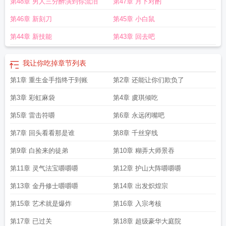
第48章 男人三分醉演到你流泪
第47章 月下对酌
第46章 新刻刀
第45章 小白鼠
第44章 新技能
第43章 回去吧
我让你吃掉
章节列表
第1章 重生金手指终于到账
第2章 还能让你们欺负了
第3章 彩虹麻袋
第4章 虞琪倾吃
第5章 雷击符嚼
第6章 永远闭嘴吧
第7章 回头看看那是谁
第8章 千丝穿线
第9章 白捡来的徒弟
第10章 糊弄大师景吞
第11章 灵气法宝嚼嚼嚼
第12章 护山大阵嚼嚼嚼
第13章 金丹修士嚼嚼嚼
第14章 出发炽煌宗
第15章 艺术就是爆炸
第16章 入宗考核
第17章 已过关
第18章 超级豪华大庭院