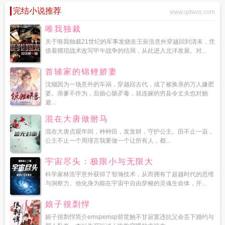
完结小说推荐
www.qdwxs.com
唯我独裁
关于唯我独裁21世纪的军事发烧友王辰浩意外穿越回到清末，凭
借着猥琐战术改写甲午战争的结局，从此进入北洋发展。对...
首辅家的锦鲤娇妻
沈烟因为一场意外的车祸，穿越回古代，成了被换亲的万人嫌肥
婆。亲爹不作为，后娘心肠歹毒，就连嫁的穷县令丈夫也对她
避...
混在大唐做驸马
混在大唐贞观年间，种种田，发发财，守护公主。田不止一亩，
公主不止一个周瑾言我要做一个让所有人，都...
宇宙尽头：极限小与无限大
科学家林浩宇意外获得了智瀚技术，从而拥有了超越时代的思维
与洞察力。他化身为能在宇宙中自由穿梭的灵魂生命体，开...
娘子很剽悍
娘子很剽悍简介emspemsp前世她不甘寂寞违抗父命丢下婚约与