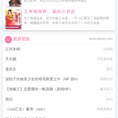
那人私奔，本以为可以过上吃饱穿暖的幸福生...
王爷狠狠疼：爆笑小邪妃
为了逃避追杀，贺兰玖躲入水底，一不小心看见了某妖孽的果
体。她嘴贱问哥哥，你那个有舌头长吗？一句话引发血...
最新更新
www.qdwxs.com
江河未竭
达闻西
齐天阙
不吃蛋炒饭
毫末生
蛋伤
深陷于扶她美少女的辱骂疼爱之中（NP 高H）
甜甜仙贝
【海贼王】恋爱哪有一帆风顺（剧情NP）
飙马厉刀
相识
yuyu
（cod乙女）豢养（nph）
粉色蒸馏水