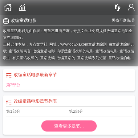
改编童话电影
男孩不逛街
/著
改编童话电影是由作者：男孩不逛街所著，奇点文学社免费提供改编童话电影全
文在线阅读。
三秒记住本站：奇点文学社 网址：www.qdwxs.com
童话改编剧
由童话改编的儿
歌
童话改编寓言
改编童话电影
有哪些童话改编的电影
童话改编电影
童话改编
歌曲
有关童话改编的
童话改编
改编童话的
童话改编系列短篇
童话改编的电影
有哪些
童话的改编有什么要求
由童话改编的电影
童话改编推荐
歌曲童话改
编
童话改编电影合集
童话 改编版
yin 童话
改编童话电影
最新章节
第2部分
改编童话电影
章节列表
第1部分
第2部分
查看更多章节...