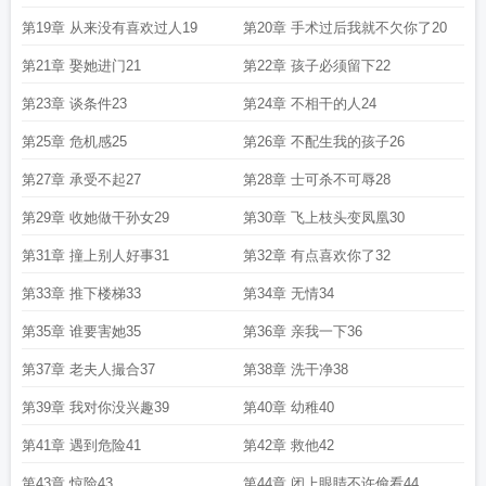
第19章 从来没有喜欢过人19
第20章 手术过后我就不欠你了20
第21章 娶她进门21
第22章 孩子必须留下22
第23章 谈条件23
第24章 不相干的人24
第25章 危机感25
第26章 不配生我的孩子26
第27章 承受不起27
第28章 士可杀不可辱28
第29章 收她做干孙女29
第30章 飞上枝头变凤凰30
第31章 撞上别人好事31
第32章 有点喜欢你了32
第33章 推下楼梯33
第34章 无情34
第35章 谁要害她35
第36章 亲我一下36
第37章 老夫人撮合37
第38章 洗干净38
第39章 我对你没兴趣39
第40章 幼稚40
第41章 遇到危险41
第42章 救他42
第43章 惊险43
第44章 闭上眼睛不许偷看44