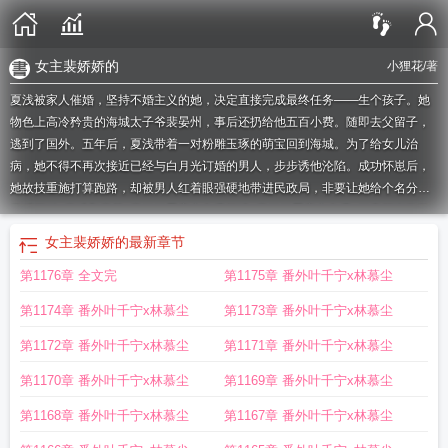
女主裴娇娇的
小狸花
/著
夏浅被家人催婚，坚持不婚主义的她，决定直接完成最终任务——生个孩子。她
物色上高冷矜贵的海城太子爷裴晏州，事后还扔给他五百小费。随即去父留子，
逃到了国外。五年后，夏浅带着一对粉雕玉琢的萌宝回到海城。为了给女儿治
病，她不得不再次接近已经与白月光订婚的男人，步步诱他沦陷。成功怀崽后，
她故技重施打算跑路，却被男人红着眼强硬地带进民政局，非要让她给个名分。
裴骄百科
裴骄和裴羲
裴娇娇墨寒之免费阅读
裴娇娇墨寒之免费
娇妻怀崽跑路
裴总妄想父凭子贵
裴少娇宠甜妻
有一部重生女主叫裴娇娇
女主裴娇娇的
你家
女主裴娇娇的
最新章节
娇妻要跑路
女主裴娇娇
女主叫裴娇的
裴总娶了200斤
作者裴骄大姥爷
娇妻怀
第1176章 全文完
第1175章 番外叶千宁x林慕尘
崽跑路
裴娇娇莫寒
裴少娇妻超给力南瑾
娇妻入怀裴少棒棒的
裴总妄想父凭子
贵
裴娇娇 墨寒
裴爷怀里
女主角叫裴娇娇的
女主角裴娇娇
裴娇娇墨寒全文免
第1174章 番外叶千宁x林慕尘
第1173章 番外叶千宁x林慕尘
费阅读
女主叫裴娇娇的名字
女主叫裴娇娇的重生
女主叫娇娇
女主叫裴娇娇
裴
娇
第1172章 番外叶千宁x林慕尘
第1171章 番外叶千宁x林慕尘
第1170章 番外叶千宁x林慕尘
第1169章 番外叶千宁x林慕尘
第1168章 番外叶千宁x林慕尘
第1167章 番外叶千宁x林慕尘