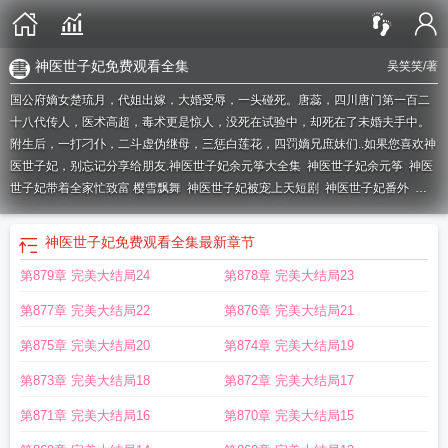
神医世子妃免费观看全集
吴笑笑
/著
国公府嫡女楚琉月，代姐出嫁，大婚受辱，一头碰死。唐蕊，四川唐门第一百二
十八代传人，医术高超，毒术更是惊人，没死在试验中，却死在了未婚夫手中。
附生后，一打刁仆，二斗虚伪继母，三惩白莲花，四罚嫡兄庶妹们..如果您喜欢神
医世子妃，别忘记分享给朋友.
神医世子妃余元筝大全集
神医世子妃余元筝
神医
世子妃带着全家忙致富 樱雪飘舞
神医世子妃被宠上天短剧
神医世子妃番外
免
费神医世子妃
神医世子妃楚流玥免费阅读
神医世子妃楚琉月
神医世子妃楚琉月
夙烨
神医世子妃被全家宠上天
宠妻无度神医世子妃
神医世子妃楚流玥夙烨
神
神医世子妃免费观看全集
最新章节
医世子妃结局
神医世子妃笔趣阁
神医世子妃短剧
神医世子妃吴笑笑免费阅
第879章 完美大结局24
第878章 完美大结局23
读
免费阅读神医世子妃全文
神医世子妃我才一岁
神医世子妃全文免费
神医世
子妃免费观看全集
神医世子妃被全家宠上天演员表
神医世子妃被全家宠上天免
第877章 完美大结局22
第876章 完美大结局21
费观看
神医世子妃人物介绍
神医世子妃被全家宠上天演员
天赐良缘之神医世子
妃
神医世子妃被全家宠
神医世子妃病弱世子他不经撩
神医世子妃大结局
神医
第875章 完美大结局20
第874章 完美大结局19
世子妃免费阅读
鬼医郡王妃
神医世子妃卿黎全文阅读免费
神医世子妃免费阅读
第873章 完美大结局18
第872章 完美大结局17
完整版
神医世子妃免费
神医世子妃辛墨戈免费
神医世子妃嫡女惊城 容九
神医
世子妃被全家宠上天爆火短剧
神医世子妃云珞作品
神医世子妃被全家宠上天短
第871章 完美大结局16
第870章 完美大结局15
剧
神医世子妃被全家宠上天全集
重生逆袭之神医世子妃
神医世子妃闻人十二全