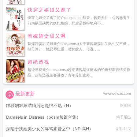
快穿之娘娘又跑了
快穿之娘娘又跑了简介emspemsp甄善，貌若天仙，心若恶鬼生
前为祸国殃民的妖妃娘娘，死后是搅得地府不...
替嫁娇妻甜又飒
替嫁娇妻甜又飒简介emspemsp关于替嫁娇妻甜又飒生父不爱，
继母算计，她忍辱负重，替妹嫁人。传说，...
超绝透视
超绝透视简介emspemsp超绝透视是红糖水的经典都市言情类作
品，超绝透视主要讲述了青年苏阳意外...
最新更新
www.qdwxs.com
跟联姻对象结婚后还是很不熟（H）
啊肥阿
Damsels in Distress（bdsm短篇合集）
蝎子尾巴
深陷于扶她美少女的辱骂疼爱之中（NP 高H）
甜甜仙贝