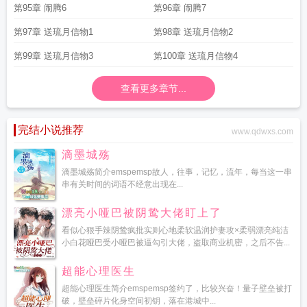
第95章 闹腾6
第96章 闹腾7
第97章 送琉月信物1
第98章 送琉月信物2
第99章 送琉月信物3
第100章 送琉月信物4
查看更多章节...
完结小说推荐
www.qdwxs.com
滴墨城殇
滴墨城殇简介emspemsp故人，往事，记忆，流年，每当这一串
串有关时间的词语不经意出现在...
漂亮小哑巴被阴鸷大佬盯上了
看似心狠手辣阴鸷疯批实则心地柔软温润护妻攻×柔弱漂亮纯洁
小白花哑巴受小哑巴被逼勾引大佬，盗取商业机密，之后不告...
超能心理医生
超能心理医生简介emspemsp签约了，比较兴奋！量子壁垒被打
破，壁垒碎片化身空间初钥，落在港城中...