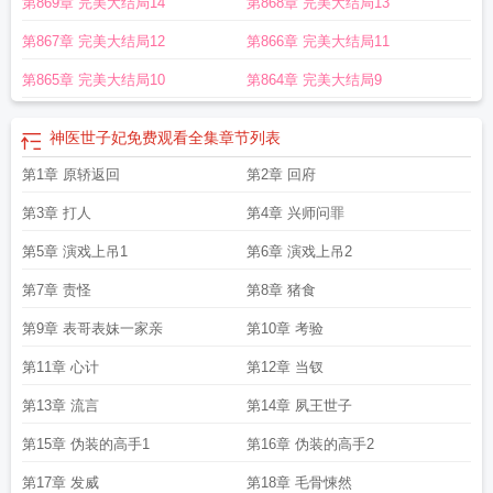
第869章 完美大结局14
第868章 完美大结局13
文免费
神医世子妃被全家宠上天合集
神医世子妃被全家娇宠了
神医世子妃动
漫
神医世子妃人物和结局
神医世子妃免费完整版
神医世子妃被全家宠上天短剧
第867章 完美大结局12
第866章 完美大结局11
在线观看
神医世子妃短剧全集
神医世子妃的
神医世子妃 艾木
神医世子妃余元
筝动漫视频
神医世子妃短剧免费观看全集
神医世子妃全集观看
神医世子妃百
第865章 完美大结局10
第864章 完美大结局9
科
神医世子妃 第1章
神医世子妃楚琉月免费阅读
神医世子妃被全家宠上天短剧
合集
神医世子妃全文免费阅读
锦绣良缘之神医世子妃
神医世子妃 云珞
神医世
神医世子妃免费观看全集
章节列表
子妃最新章节
神医世子妃吴笑笑
神医世子妃全文
盛世荣华之神医世子妃
神医
世子妃 吴笑笑
第1章 原轿返回
神医世子妃苏陌颜
神医世子妃闻人十二
第2章 回府
神医世子妃夙烨和琉
月
神医世子妃楚琉月和夙
病弱世子他不经撩
神医世子妃百度百科
神医世子妃
第3章 打人
第4章 兴师问罪
云珞
神医世子妃凤妤辛墨戈全文阅读免费
神医世子妃被全家宠上天短剧免费观
看
神医世子妃吴笑笑百度
神医世子妃短剧免费观看
神医世子妃被全家宠上天大
第5章 演戏上吊1
第6章 演戏上吊2
结局
神医世子妃全文阅读
神医世子妃吴笑笑TXT
神医世子妃 笔趣阁
神医世子
第7章 责怪
第8章 猪食
妃被全家宠上天短剧全集
第9章 表哥表妹一家亲
第10章 考验
第11章 心计
第12章 当钗
第13章 流言
第14章 夙王世子
第15章 伪装的高手1
第16章 伪装的高手2
第17章 发威
第18章 毛骨悚然