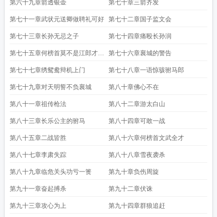
第六十九章箭透银壶
第七十章三箭齐发
第七十一章武状元送卿做聘礼可好
第七十二章国子监文会
第七十三章长孙无忌之子
第七十四章痛殴长孙润
第七十五章何榜首莫不是江郎才尽
第七十六章襄城的警告
了
第七十七章绣鸳鸯辩机上门
第七十八章一语惊骇驸马郎
第七十九章对天明誓不负襄城
第八十章佛心不在
第八十一章祖传枪法
第八十二章游太白山
第八十三章长乐公主的驸马
第八十四章可敢一战
第八十五章二战皆胜
第八十六章何榜首文武全才
第八十七章李肃失踪
第八十八章雪夜袭杀
第八十九章临危关头功亏一篑
第九十章负伤周旋
第九十一章奋起搏杀
第九十二章伏诛
第九十三章攻心为上
第九十四章群狼追赶