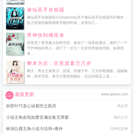
修仙高手在校园
修仙高手在校园简介emspemsp关于修仙高手在校园丹炉爆炸，
陷入昏迷的秦朗再睁开眼的时候，发现自己...
男神快到镯里来
容萱进了星系最大的研究院，参加了一场系统测试，遇到了一个
守护神似的男人，进行了一次又一次异世界旅游历险。如果您
喜...
卿本为后：巨星甜妻万万岁
爽文，男女主角双洁，甜宠。穿越千年，只为你相遇她，温婉娴
静，风华无双。身为大楚丞相嫡女，后位的既定人选，...
最新更新
www.qdwxs.com
孙哲叶巧圣心诀都市之医武
风起帘
小说主角俞宛如萧安澜全集无弹窗
媒妁之言
林深白鹿主角小说大结局+番外
河神也是神