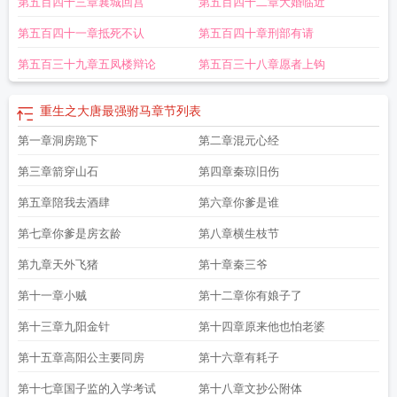
第五百四十三章襄城回宫
第五百四十二章大婚临近
第五百四十一章抵死不认
第五百四十章刑部有请
第五百三十九章五凤楼辩论
第五百三十八章愿者上钩
重生之大唐最强驸马
章节列表
第一章洞房跪下
第二章混元心经
第三章箭穿山石
第四章秦琼旧伤
第五章陪我去酒肆
第六章你爹是谁
第七章你爹是房玄龄
第八章横生枝节
第九章天外飞猪
第十章秦三爷
第十一章小贼
第十二章你有娘子了
第十三章九阳金针
第十四章原来他也怕老婆
第十五章高阳公主要同房
第十六章有耗子
第十七章国子监的入学考试
第十八章文抄公附体