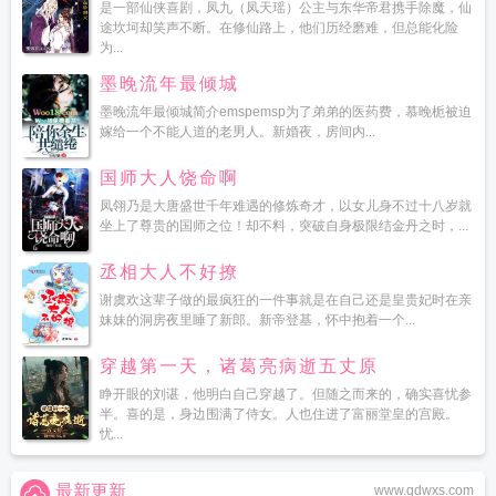
是一部仙侠喜剧，凤九（凤天瑶）公主与东华帝君携手除魔，仙
途坎坷却笑声不断。在修仙路上，他们历经磨难，但总能化险
为...
墨晚流年最倾城
墨晚流年最倾城简介emspemsp为了弟弟的医药费，慕晚栀被迫
嫁给一个不能人道的老男人。新婚夜，房间内...
国师大人饶命啊
凤翎乃是大唐盛世千年难遇的修炼奇才，以女儿身不过十八岁就
坐上了尊贵的国师之位！却不料，突破自身极限结金丹之时，...
丞相大人不好撩
谢虞欢这辈子做的最疯狂的一件事就是在自己还是皇贵妃时在亲
妹妹的洞房夜里睡了新郎。新帝登基，怀中抱着一个...
穿越第一天，诸葛亮病逝五丈原
睁开眼的刘谌，他明白自己穿越了。但随之而来的，确实喜忧参
半。喜的是，身边围满了侍女。人也住进了富丽堂皇的宫殿。
忧...
最新更新
www.qdwxs.com