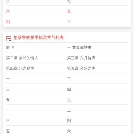
八
七
六
五
四
三
堕落警察夏季抗洪
章节列表
前 言
一 龙鼻嘴轶事
第二章 乡长的情人
第三章 六月抗洪
第四章 水之精灵
第五章 音乐之声
一
二
三
四
五
六
一
二
三
四
五
六