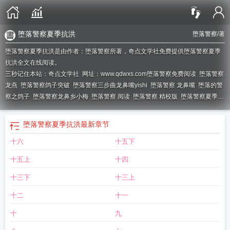
堕落警察夏季抗洪
堕落警察
/著
堕落警察夏季抗洪是由作者：堕落警察所著，奇点文学社免费提供堕落警察夏季
抗洪全文在线阅读。
三秒记住本站：奇点文学社 网址：www.qdwxs.com
堕落警察免费阅读
堕落警察
龙燕
堕落警察鸽子突破
堕落警察三步曲龙鼻嘴yishi
堕落警察 龙鼻嘴
堕落的警
察之鸽子
堕落警察龙鼻乡小梅
堕落警察 阅读
堕落警察 精校版
堕落警察夏季抗
洪
堕落 警察 龙鼻嘴乡
堕落警察之城市之歌
堕落警察三步曲龙鼻嘴
坠落警察
之
堕落警察 小小
堕落警察鲁丽鸽子
坠落的警察
堕落警察 龙嘴鼻乡
堕落警察
堕落警察夏季抗洪
最新章节
张干事
堕落警察鲁
堕落警察鹰嘴
堕落警察 半
堕落警察 小小什么都小
十六
十五下
十五上
十四
十三下
十三上
十二
十一
十
九