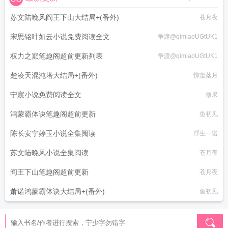
苏文陆晚风阎王下山大结局+(番外)
苍月夜
宋思铭叶如云小说免费阅读全文
争渡@qimiaoUGtUK1
权力之巅笔趣阁超前更新列表
争渡@qimiaoUGtUK1
楚凌天混沌塔大结局+(番外)
惊蛰落月
宁宸小说免费阅读全文
修果
鸿蒙霸体诀笔趣阁超前更新
鱼初见
陈长安宁婷玉小说全集阅读
浮生一诺
苏文陆晚风小说全集阅读
苍月夜
阎王下山笔趣阁超前更新
苍月夜
萧诺鸿蒙霸体诀大结局+(番外)
鱼初见