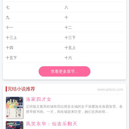
七
八
九
十
十一
十二
十三上
十三下
十四
十五上
十五下
十六
查看更多章节...
完结小说推荐
www.qdwxs.com
洛家四才女
正经版文案风铃城有四位闻名全城的女子洛縈洛光洛霜洛雪。各
擅琴棋书画。一天，风铃城迎来巨变，她们在风铃祭...
凤笑东华：仙途乐翻天