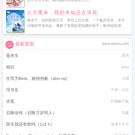
惹不停五年前，她结婚时就知道老公心...
八月重来，我的幸福还在等我
秦语宁，你的阳寿已尽，请登上往生梯。一个极其苍老，冰冷，
沙哑的声音响起，像极了电视剧里隐藏的高手一般神秘莫测...
最新更新
www.qdwxs.com
毫末生
蛋伤
相识
yuyu
生而为Beta，她很抱歉（abo np)
犬眉
淫书生
中原一点红
赤鸾
柠檬酸不酸
召唤绿传（召唤万岁同人）
无媛
医生我还有救吗（1v1 h）
洛洛不大方