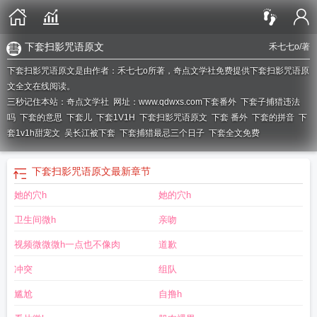
下套扫影咒语原文
禾七七o
/著
下套扫影咒语原文是由作者：禾七七o所著，奇点文学社免费提供下套扫影咒语原
文全文在线阅读。
三秒记住本站：奇点文学社 网址：www.qdwxs.com
下套番外
下套子捕猎违法
吗
下套的意思
下套儿
下套1V1H
下套扫影咒语原文
下套 番外
下套的拼音
下
套1v1h甜宠文
吴长江被下套
下套捕猎最忌三个日子
下套全文免费
下套扫影咒语原文
最新章节
她的穴h
她的穴h
卫生间微h
亲吻
视频微微微h一点也不像肉
道歉
冲突
组队
尴尬
自撸h