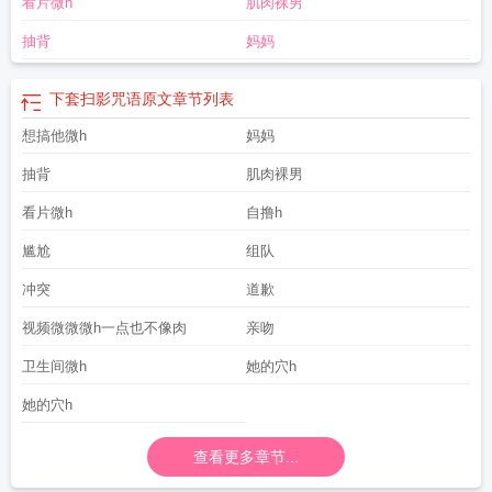
看片微h
肌肉裸男
抽背
妈妈
下套扫影咒语原文
章节列表
想搞他微h
妈妈
抽背
肌肉裸男
看片微h
自撸h
尴尬
组队
冲突
道歉
视频微微微h一点也不像肉
亲吻
卫生间微h
她的穴h
她的穴h
查看更多章节...