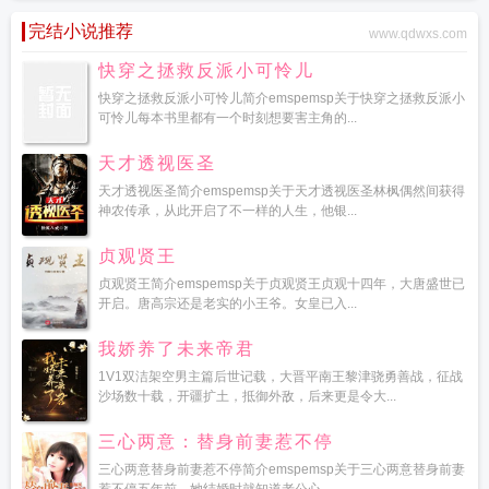
完结小说推荐
www.qdwxs.com
快穿之拯救反派小可怜儿
快穿之拯救反派小可怜儿简介emspemsp关于快穿之拯救反派小
可怜儿每本书里都有一个时刻想要害主角的...
天才透视医圣
天才透视医圣简介emspemsp关于天才透视医圣林枫偶然间获得
神农传承，从此开启了不一样的人生，他银...
贞观贤王
贞观贤王简介emspemsp关于贞观贤王贞观十四年，大唐盛世已
开启。唐高宗还是老实的小王爷。女皇已入...
我娇养了未来帝君
1V1双洁架空男主篇后世记载，大晋平南王黎津骁勇善战，征战
沙场数十载，开疆扩土，抵御外敌，后来更是令大...
三心两意：替身前妻惹不停
三心两意替身前妻惹不停简介emspemsp关于三心两意替身前妻