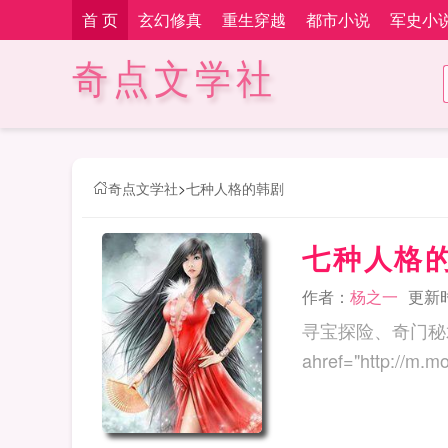
首 页
玄幻修真
重生穿越
都市小说
军史小
奇点文学社
奇点文学社
>
七种人格的韩剧
七种人格
作者：
杨之一
更新时间
寻宝探险、奇门秘