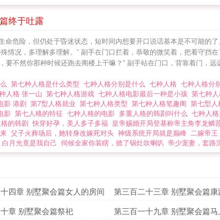
会篇终于吐露
了生命危险，但仍处于昏迷状态，短时间内想要开口说话基本是不可能的了。 
殊情况，特殊情况，多理解多理解。” 副手在门口拦着，恭敬的微笑着，把看守
，要不然你那种时候还跑去阁楼上干嘛？” 副手站在门口，背靠着门，远远
什么
第七种人格是什么类型
七种人格分别是什么
七种人格
七种人格分
种人格 张一山
第七种人格游戏
七种人格电影最后一种是小孩
第七种人
电影 港剧
第7型人格就业
第七种人格类型
第七种人格笔趣阁
第七型人
电影
第七人格的特征
七种人格的电影
多重人格的韩剧叫什么
七种人
人格的韩剧
快穿好孕，美人多子多福
皇帝赐婚开局登基称帝主角李龙鳞
来
父子火葬场后，她转身改嫁死对头
神级系统开局就是巅峰
二嫁帝王
，白月光竟是我自己
伺候全家你装瞎，掀了锅灶吹喇叭
帝少宠妻，套路
十四章 别墅聚会篇女人的房间
第三百二十三章 别墅聚会篇康
现
十章 别墅聚会篇祭祀
第三百一十九章 别墅聚会篇马