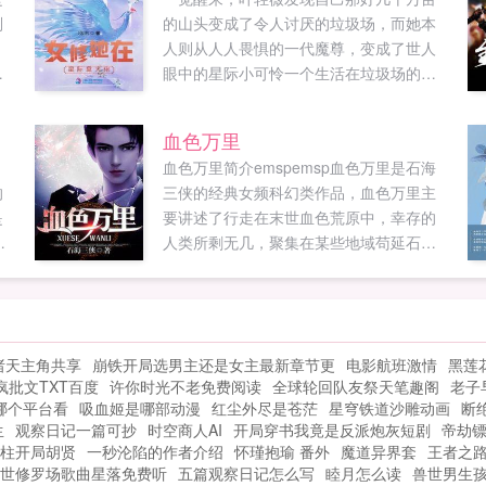
别
的山头变成了令人讨厌的垃圾场，而她本
，
人则从人人畏惧的一代魔尊，变成了世人
，
眼中的星际小可怜一个生活在垃圾场的小
可怜纯人类弱小无助小孤女。叶轻薇从修
真世界到星际文明，可能我这一觉睡得有
血色万里
点久。但无论睡得有多久，你爸爸永远是
血色万里简介emspemsp血色万里是石海
你爸爸。如果您喜欢女修她在星际盘大
的
三侠的经典女频科幻类作品，血色万里主
佬，别忘记分享给朋友...
是
要讲述了行走在末世血色荒原中，幸存的
世
人类所剩无几，聚集在某些地域苟延石海
书
三侠最新鼎力大作，年度必看女频科幻。
.
海棠屋（haitangshuwucom）提供血色万
里最新章节全文免费阅读！。...
诸天主角共享
崩铁开局选男主还是女主最新章节更
电影航班激情
黑莲
疯批文TXT百度
许你时光不老免费阅读
全球轮回队友祭天笔趣阁
老子
哪个平台看
吸血姬是哪部动漫
红尘外尽是苍茫
星穹铁道沙雕动画
断
生
观察日记一篇可抄
时空商人AI
开局穿书我竟是反派炮灰短剧
帝劫
柱开局胡贤
一秒沦陷的作者介绍
怀瑾抱瑜 番外
魔道异界套
王者之
世修罗场歌曲星落免费听
五篇观察日记怎么写
睦月怎么读
兽世男生