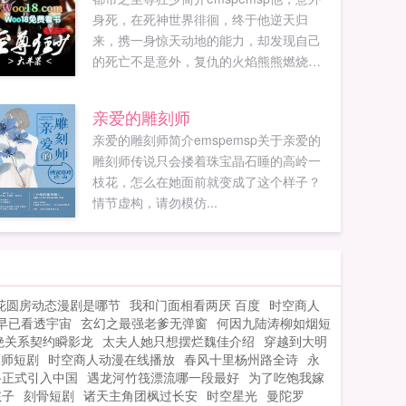
身死，在死神世界徘徊，终于他逆天归
来，携一身惊天动地的能力，却发现自己
的死亡不是意外，复仇的火焰熊熊燃烧，
而身负异能的他将会在现实世界中掀起怎
样的惊天波澜？敬请期待最┊新┇文┊章
亲爱的雕刻师
wоо⒙νiρ...
亲爱的雕刻师简介emspemsp关于亲爱的
雕刻师传说只会搂着珠宝晶石睡的高岭一
枝花，怎么在她面前就变成了这个样子？
情节虚构，请勿模仿...
花圆房动态漫剧是哪节
我和门面相看两厌 百度
时空商人
早已看透宇宙
玄幻之最强老爹无弹窗
何因九陆涛柳如烟短
绝关系契约瞬影龙
太夫人她只想摆烂魏佳介绍
穿越到大明
镖师短剧
时空商人动漫在线播放
春风十里杨州路全诗
永
路正式引入中国
遇龙河竹筏漂流哪一段最好
为了吃饱我嫁
孩子
刻骨短剧
诸天主角团枫过长安
时空星光
曼陀罗