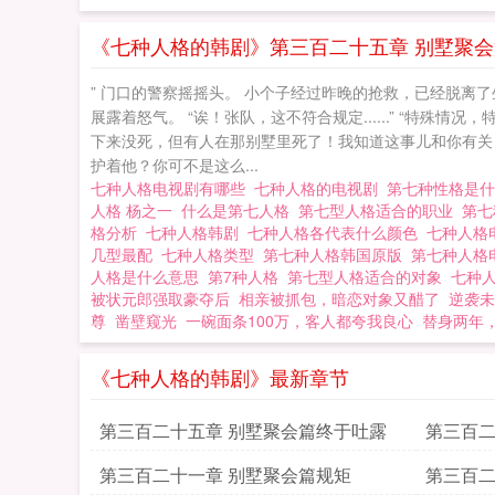
《七种人格的韩剧》第三百二十五章 别墅聚
” 门口的警察摇摇头。 小个子经过昨晚的抢救，已经脱离
展露着怒气。 “诶！张队，这不符合规定......” “特
下来没死，但有人在那别墅里死了！我知道这事儿和你有关
护着他？你可不是这么...
七种人格电视剧有哪些
七种人格的电视剧
第七种性格是
人格 杨之一
什么是第七人格
第七型人格适合的职业
第七
格分析
七种人格韩剧
七种人格各代表什么颜色
七种人格
几型最配
七种人格类型
第七种人格韩国原版
第七种人格
人格是什么意思
第7种人格
第七型人格适合的对象
七种
被状元郎强取豪夺后
相亲被抓包，暗恋对象又醋了
逆袭未
尊
凿壁窥光
一碗面条100万，客人都夸我良心
替身两年
《七种人格的韩剧》最新章节
第三百二十五章 别墅聚会篇终于吐露
第三百二
第三百二十一章 别墅聚会篇规矩
第三百二