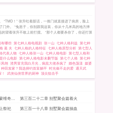
“TMD！” 张升吐着脏话，一推门就直接进了病房，脸上
挡在了门外。 “兔崽子，你别跟我这装，你从十几米高的地方摔
的望着张升不敢上前打搅。 “那个人都要杀你了，你还打算
别有哪些
第七种人格电视剧
张一山
七种人格利益
第七种
格 葛 夫
七种人格的人格特征
七种人格原型分析
第七型人
格代表人物
七种人格张一山
七种人格电影
第七型人格和
格是什么电影
第七种人格电影未删节版
第七个人格
第七种
苏凤翎
渣男冒充我白月光，疯批大佬杀疯了
婚色荡漾
媒婆
种田发家？我选择钓首富躺平
时光偷不走的爱
通天武
深！
武侠仙侠世界的厨神
顶尖狙击手
蒙维奇再
第三百二十二章 别墅聚会篇着火
上祭祀
第三百一十八章 别墅聚会篇抽血