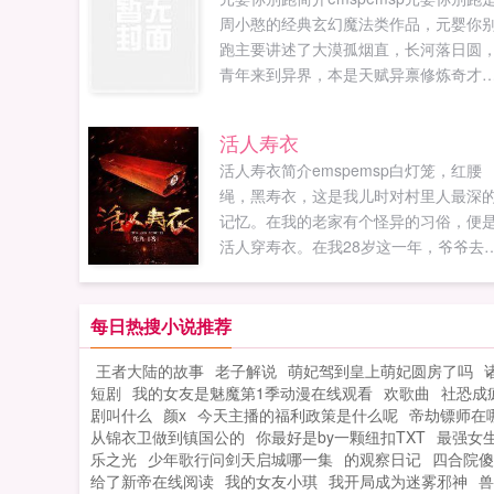
周小憨的经典玄幻魔法类作品，元婴你
跑主要讲述了大漠孤烟直，长河落日圆
青年来到异界，本是天赋异禀修炼奇才
周小憨最新鼎力大作，年度必看玄幻魔
法。PO18小说网（mpo18xswcom）提
活人寿衣
供...
活人寿衣简介emspemsp白灯笼，红腰
绳，黑寿衣，这是我儿时对村里人最深
记忆。在我的老家有个怪异的习俗，便
活人穿寿衣。在我28岁这一年，爷爷去
了，回村里奔丧，却发现惊天秘密海棠
屋（po18yuvip）提供活人寿衣最新章节..
每日热搜小说推荐
王者大陆的故事
老子解说
萌妃驾到皇上萌妃圆房了吗
短剧
我的女友是魅魔第1季动漫在线观看
欢歌曲
社恐成
剧叫什么
颜x
今天主播的福利政策是什么呢
帝劫镖师在
从锦衣卫做到镇国公的
你最好是by一颗纽扣TXT
最强女
乐之光
少年歌行问剑天启城哪一集
的观察日记
四合院傻
给了新帝在线阅读
我的女友小琪
我开局成为迷雾邪神
兽