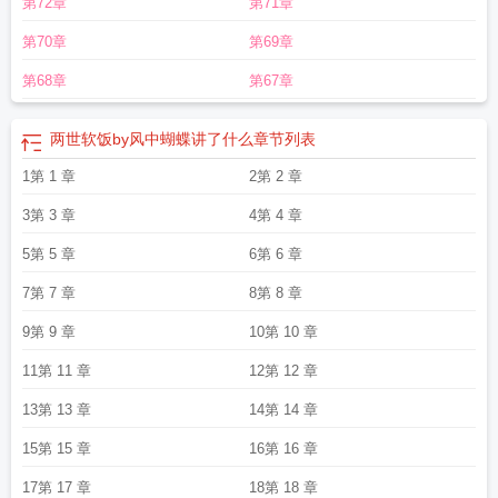
第72章
第71章
剧透
两世软饭全文TXT
两世软饭剧透
两世软饭类似
两世软饭和谐部分
两世软
饭TXT免费
两世软饭by剧透
两世软饭小攻是谁
两世软饭无删减全文阅读
两世
第70章
第69章
软饭攻是谁
两世软饭by风中蝴蝶免费阅读全文
两世软by
两世软饭by风中蝴蝶
笔趣阁
两世软饭by风中蝴蝶结局是什么
两世软饭好看吗
第68章
第67章
两世软饭by风中蝴蝶讲了什么
章节列表
1第 1 章
2第 2 章
3第 3 章
4第 4 章
5第 5 章
6第 6 章
7第 7 章
8第 8 章
9第 9 章
10第 10 章
11第 11 章
12第 12 章
13第 13 章
14第 14 章
15第 15 章
16第 16 章
17第 17 章
18第 18 章