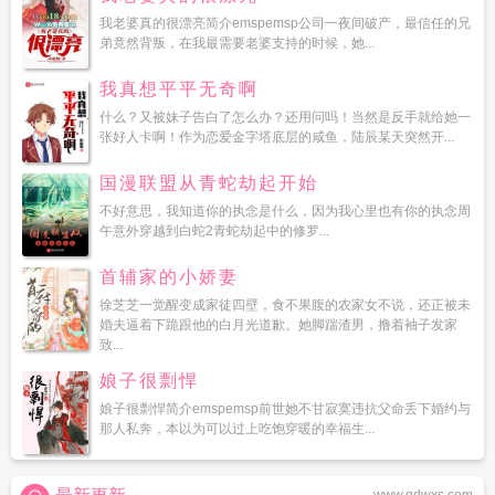
我老婆真的很漂亮简介emspemsp公司一夜间破产，最信任的兄
弟竟然背叛，在我最需要老婆支持的时候，她...
我真想平平无奇啊
什么？又被妹子告白了怎么办？还用问吗！当然是反手就给她一
张好人卡啊！作为恋爱金字塔底层的咸鱼，陆辰某天突然开...
国漫联盟从青蛇劫起开始
不好意思，我知道你的执念是什么，因为我心里也有你的执念周
午意外穿越到白蛇2青蛇劫起中的修罗...
首辅家的小娇妻
徐芝芝一觉醒变成家徒四壁，食不果腹的农家女不说，还正被未
婚夫逼着下跪跟他的白月光道歉。她脚踹渣男，撸着袖子发家
致...
娘子很剽悍
娘子很剽悍简介emspemsp前世她不甘寂寞违抗父命丢下婚约与
那人私奔，本以为可以过上吃饱穿暖的幸福生...