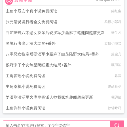
最新更新
www.qdwxs.com
主角李辰安李真小说免费阅读
笑红尘
张元清灵境行者全文免费阅读
卖报小郎君
白芷陆野八零恶女换亲后硬汉军少赢麻了笔趣阁超前更新
落尘凡
灵境行者张元清大结局+番外
卖报小郎君
八零恶女换亲后硬汉军少赢麻了白芷陆野大结局+番外
落尘凡
侯府来了个女煞星阮眠霜大结局+番外
曦羽笙
主角霍瑶小说免费阅读
息昔
主角秦枫小说免费阅读
绝品杜少
姜溟刚激活军火库皇帝派人抄我家笔趣阁超前更新
曦羽笙
主角许静小说免费阅读
孙哲叶巧