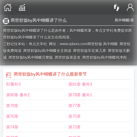
两世软饭by风中蝴蝶讲了什么
风中蝴蝶
/著
两世软饭by风中蝴蝶讲了什么是由作者：风中蝴蝶所著，奇点文学社免费提供两
世软饭by风中蝴蝶讲了什么全文在线阅读。
三秒记住本站：奇点文学社 网址：www.qdwxs.com
两世软饭 风中蝴蝶
两世软
饭免费阅读
两世软饭by风中蝴蝶全文阅读
两世软饭车在第几章
两世软饭无删
减
两世软饭by风中蝴蝶完整版
两世软饭谁是攻
两世软饭by风中蝴蝶纯净阅
读
两世软饭by风中蝴蝶讲了什么
两世软饭讲的什么
两世软饭by风中蝴蝶讲的什
么
两世软饭by风中蝴蝶TXT
两世软饭by
两世软饭笔趣阁
两世软饭全文阅读免
两世软饭by风中蝴蝶讲了什么
最新章节
费
俩世软饭肉
两世软饭番外
两世软饭百度
两世软饭车番外微博
两世软饭简
82番外3
第81章 番外3
介
两世软饭by风中蝴蝶百度
两世软饭攻守
两世软饭 作者风中蝴蝶
两世软饭
TXT资源
两世软饭主角是谁
两世软饭全文免费阅读
两世软饭番外百度
两世软
第80章 番外2
第79章 番外1
饭讲什么
两世软饭全文
两世软饭书包网
重生之两世软饭
两世软饭 百度
两世
软饭全文阅读
两世软饭TXT百度
两世软饭差不多的文
两世软饭重生
两世软饭
第78章
第77章
by风中蝴蝶讲的是什么
两世软饭攻受是谁
两世软饭TXT
两世软饭by风中蝴蝶晋
第76章
第75章
江
两世软饭全集TXT
两世软饭类似文
两世软饭推文
两世软饭攻受第一个是
谁
两世软饭讲的什么故事
两世软饭吧
两世软饭20章截图图片
两世软饭在线阅
第74章
第73章
读
两世软饭资源
两世软饭全文加番外
两世软饭TXT全文
两世软饭by风中蝴蝶