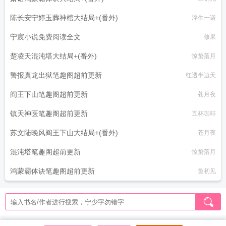
陈长安宁婷玉葬神棺大结局+(番外)
浮生一诺
宁宸小说免费阅读全文
修果
楚凌天混沌塔大结局+(番外)
惊蛰落月
警报真龙出狱笔趣阁超前更新
红透半边天
阎王下山笔趣阁超前更新
苍月夜
镇天神医笔趣阁超前更新
五杯咖啡
苏文陆晚风阎王下山大结局+(番外)
苍月夜
混沌塔笔趣阁超前更新
惊蛰落月
鸿蒙霸体诀笔趣阁超前更新
鱼初见