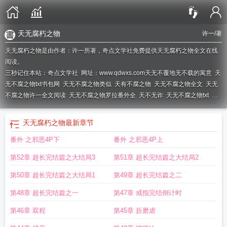
天无腐朽之物
许一
/著
天无腐朽之物是由作者：许一所著，奇点文学社免费提供天无腐朽之物全文在线
阅读。
三秒记住本站：奇点文学社 网址：www.qdwxs.com
天无不覆地无不载的寓意
天
无不腐之物txt书包网
天无不腐之物类似
天有不腐之物
天无不腐之物全文
天无
不腐之物许一全文阅读
天无不腐之物罗拉番外全
天不无诈
天无不腐之物txt
不
天斤斧
夫天无不
天无不腐之物作者许一
天无不腐之物许一免费阅读笔趣阁
天
无不腐之物by笔趣阁
物无害者
天无不腐之物 - 天无不腐之物
天无腐朽之物
天
天无腐朽之物
最新章节
无不腐之物许一
天无不腐之物作者许一书包网
无不腐之物 作者许一
番外 之邪恶4P下
番外 之邪恶4P上
第52章 超长完结篇之大结局3
第51章 超长完结篇之大结局2
第50章 超长完结篇之大结局1
第49章 超长完结篇之二
第48章 超长完结篇之一
第47章 戒指完结倒计时
第46章 双程
第45章 折磨虐