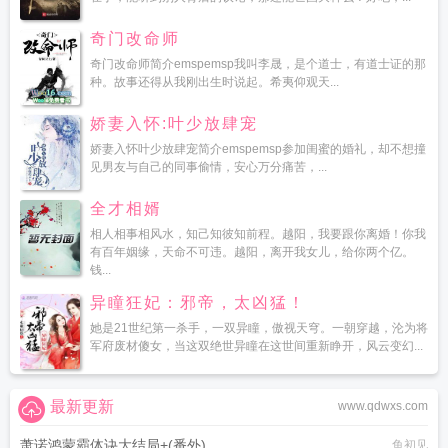
奇门改命师
奇门改命师简介emspemsp我叫李晟，是个道士，有道士证的那
种。故事还得从我刚出生时说起。希夷仰观天...
娇妻入怀:叶少放肆宠
娇妻入怀叶少放肆宠简介emspemsp参加闺蜜的婚礼，却不想撞
见男友与自己的同事偷情，安心万分痛苦，...
全才相婿
相人相事相风水，知己知彼知前程。越阳，我要跟你离婚！你我
有百年姻缘，天命不可违。越阳，离开我女儿，给你两个亿。
钱...
异瞳狂妃：邪帝，太凶猛！
她是21世纪第一杀手，一双异瞳，傲视天穹。一朝穿越，沦为将
军府废材傻女，当这双绝世异瞳在这世间重新睁开，风云变幻...
最新更新
www.qdwxs.com
萧诺鸿蒙霸体诀大结局+(番外)
鱼初见