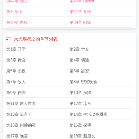
第44章 残忍
第43章 猫咪H
第42章 日
第41章 礼物
第40章 曲径
第39章 回家
天无腐朽之物
章节列表
第1章 开学
第2章 舍友
第3章 舞会
第4章 偶遇
第5章 初夜
第6章 甜蜜
第7章 故人
第8章 密室欢愉
第9章 伤害
第10章 深陷
第11章 两人世界
第12章 流言
第13章 流言下
第14章 生活琐事甜蜜
第15章 纠缠的夜
第16章 探望
第17章 晚宴
第18章 新朋友